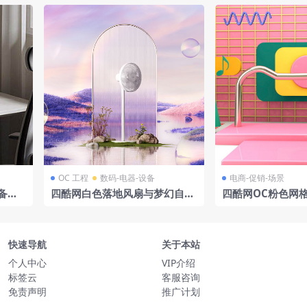
OC 工程
数码-电器-设备
电商-促销-场景
备笔
四酷网白色落地风扇与梦幻自然
四酷网OC粉色网
公场景
景观模型工程
杆锥形树彩球电商
快速导航
关于本站
个人中心
VIP介绍
标签云
客服咨询
免责声明
推广计划