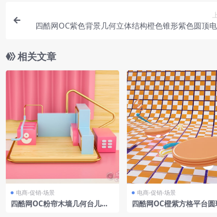
四酷网OC紫色背景几何立体结构橙色锥形紫色圆顶
景模型
相关文章
电商-促销-场景
电商-促销-场景
四酷网OC粉帘木墙几何台儿童
四酷网OC橙紫方格平台圆
玩具文具电子场景
商场景模型