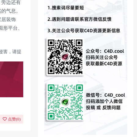
。旁边还有
然的气息。
家居装饰
圆形平台、
侵害，请提
点赞(
0
)