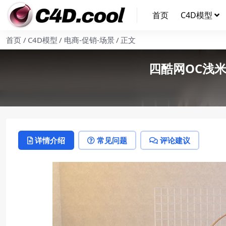
首页
C4D模型
首页
C4D模型
电商-促销-场景
正文
四酷网OC浅
详情介绍
常见问题
评论建议