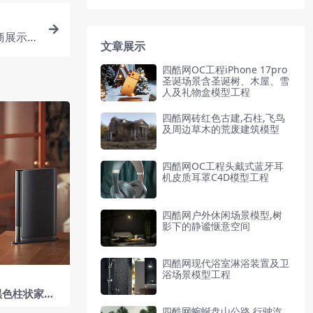
商展示
文章展示
四酷网OC工程iPhone 17pro
圣诞场景含圣诞树、木屋、雪
人及礼物盒模型工程
四酷网砖红色古建,石柱,飞鸟
及周边草木的荒废建筑模型
四酷网OC工程头戴式蓝牙耳
机皮质耳罩C4D模型工程
四酷网户外休闲场景模型,树
影下的静谧惬意空间
四酷网现代浴室淋浴装置及卫
浴场景模型工程
黑色柱状家电
及木质边桌
四酷网蜿蜒盘山公路,行驶汽