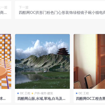
上一篇
下一篇
电商场
四酷网OC拱形门粉色门心形装饰绿植镜子碗小猫电
工程
模型工程
OC 工程
户外-城市-建筑
OC 工程
球电
四酷网山脉,水域,草地,白马及山
四酷网OC工程含
顶中式建筑的山水模型
木质餐桌藤编餐椅