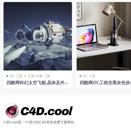
OC 工程
交通-车船-飞机
OC 工程
四酷网科幻太空飞船,晶体及外星
四酷网OC工程含黑灰色设
地貌的场景模型
记本电脑台灯及办公椅办
C4D.cool是一个强大的C4D资源免费下载网站