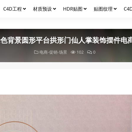
C4D工程
材质预设
HDR贴图
贴图纹理
C4
米色背景圆形平台拱形门仙人掌装饰摆件电
电商-促销-场景
102
0