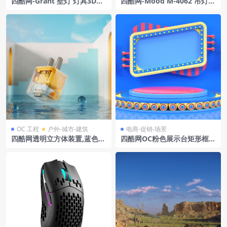
四酷网-Grant 壁灯 灯具3D模
四酷网-Mood M-4062 吊灯
型 by Normann Copenhage
灯具3D模型 by Estiluz
n
OC 工程
户外-城市-建筑
电商-促销-场景
四酷网透明立方体装置,蓝色球
四酷网OC粉色展示台矩形框架
体,黄色拱门及水面模型
管状结构电商场景模型