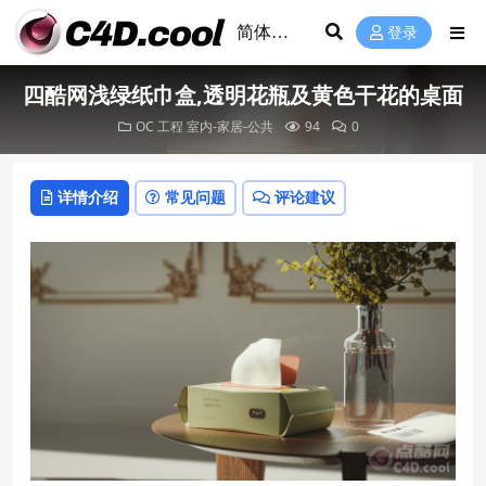
登录
四酷网浅绿纸巾盒,透明花瓶及黄色干花的桌面
OC 工程
室内-家居-公共
94
0
详情介绍
常见问题
评论建议