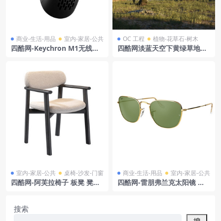
商业-生活-用品
室内-家居-公共
OC 工程
植物-花草石-树木
四酷网-Keychron M1无线鼠
四酷网淡蓝天空下黄绿草地与
标模型
棕黄岩石的户外场景
室内-家居-公共
桌椅-沙发-门窗
商业-生活-用品
室内-家居-公共
四酷网-阿芙拉椅子 板凳 凳子
四酷网-雷朋弗兰克太阳镜 眼
家具3D模型 by Marelli
镜 墨镜
搜索
搜