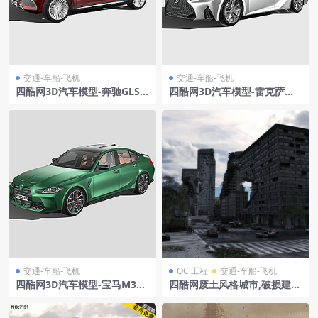
交通-车船-飞机
交通-车船-飞机
四酷网3D汽车模型-奔驰GLS6
四酷网3D汽车模型-雷克萨斯I
00mercedesbenzgls600ma
Slexusisfsport2021
ybach2021
交通-车船-飞机
OC 工程
交通-车船-飞机
四酷网3D汽车模型-宝马M3b
四酷网废土风格城市,破损建筑
mwm3competitiong80202
及废弃车辆场景模型
1