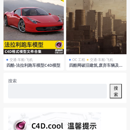
交通-车船-飞机
OC 工程
交通-车船-飞机
四酷-法拉利跑车模型C4D模型
四酷网破旧建筑,废弃车辆及荒
芜景象的未来城市模型
搜索
搜
索