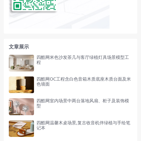
文章展示
四酷网米色沙发茶几与客厅绿植灯具场景模型工
程
四酷网OC工程含白色音箱木质底座木质台面及米
色墙面
四酷网室内场景中两台落地风扇、柜子及装饰模
型
四酷网温馨木桌场景,复古收音机伴绿植与手绘笔
记本