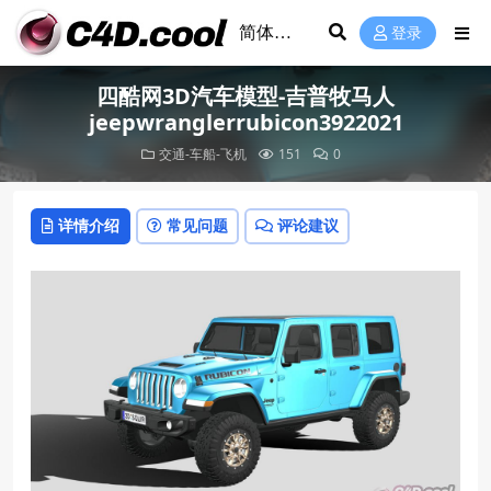
登录
四酷网3D汽车模型-吉普牧马人
jeepwranglerrubicon3922021
交通-车船-飞机
151
0
详情介绍
常见问题
评论建议