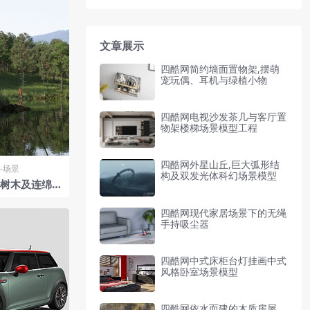
文章展示
四酷网简约墙面置物架,摆萌
宠玩偶、耳机与绿植小物
四酷网电视沙发茶几与客厅置
物架楼梯场景模型工程
四酷网外星山丘,巨大弧形结
-场景
构及双发光体科幻场景模型
密树木及连绵山
四酷网现代家居场景下的无绳
手持吸尘器
四酷网中式床柜台灯挂画中式
风格卧室场景模型
四酷网依水而建的木质房屋,