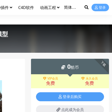
D插件
C4D软件
动画工程
登录
模型
下载
0
酷币
VIP会员
永久会员
免费
免费
登录后购买
点此成为会员