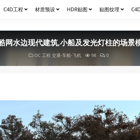
C4D工程
材质预设
HDR贴图
贴图纹理
C4
酷网水边现代建筑,小船及发光灯柱的场景
OC 工程
交通-车船-飞机
98
0