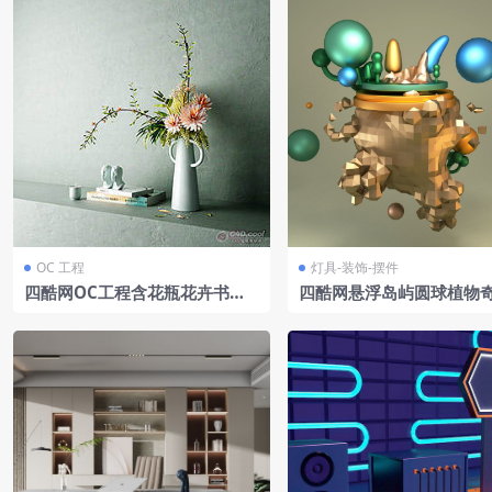
OC 工程
灯具-装饰-摆件
四酷网OC工程含花瓶花卉书籍
四酷网悬浮岛屿圆球植物
小鸟摆件蜡烛及墙面台面
景装饰品模型