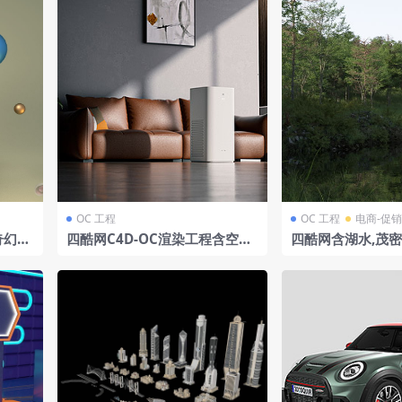
OC 工程
OC 工程
电商-促销
奇幻场
四酷网C4D-OC渲染工程含空气
四酷网含湖水,茂
净化器棕色皮沙发抱枕艺术挂画
脉的自然景观模型
绿植盆栽木质地板边柜装饰相框
窗帘