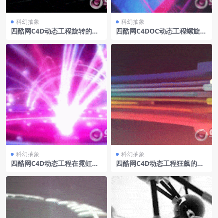
科幻抽象
科幻抽象
四酷网C4D动态工程旋转的数
四酷网C4DOC动态工程螺旋结
字模拟建筑
构
科幻抽象
科幻抽象
四酷网C4D动态工程在霓虹光
四酷网C4D动态工程狂飙的彩
束间穿梭
条