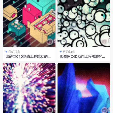
科幻抽象
科幻抽象
四酷网C4D动态工程跳动的七
四酷网C4D动态工程沸腾的气
彩立方体
泡