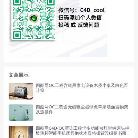
文章展示
四酷网OC工程含银黑家电设备木质小桌及白色百
叶窗
四酷网OC工程含无线吸尘器绿色苹果墙面置物架
及连接件
四酷网C4D-OC渲染工程含多功能台灯时钟床头柜
玻璃杯智能手机床具抱枕木质格栅背景绿植书籍