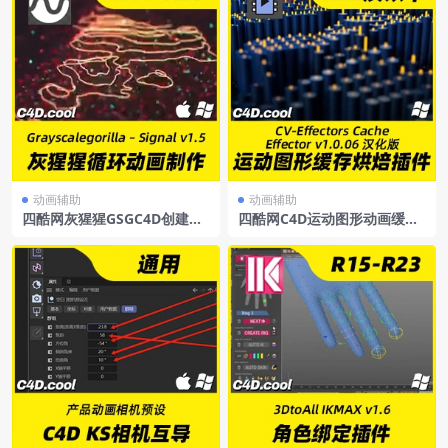
动画辅助
动画辅助
四酷网灰猩猩GSGC4D创建程
四酷网C4D运动图形动画缓存
序化动画插件Signal1.5WIN/
烘焙插件汉化版CV-Effectors
MAC
CacheEffectorv1.0.06+使用
教程