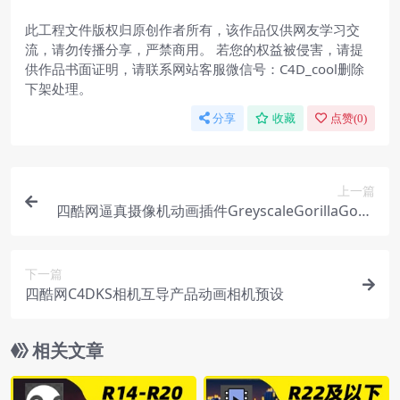
此工程文件版权归原创作者所有，该作品仅供网友学习交
流，请勿传播分享，严禁商用。 若您的权益被侵害，请提
供作品书面证明，请联系网站客服微信号：C4D_cool删除
下架处理。
分享
收藏
点赞(
0
)
上一篇
四酷网逼真摄像机动画插件GreyscaleGorillaGorill
aCamV1.0151ForCinema4DR16-R21Win/Mac
下一篇
四酷网C4DKS相机互导产品动画相机预设
相关文章