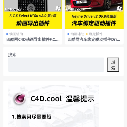
动画辅助
动画辅助
绑定插件
四酷网C4D动画导出插件F.C.S
四酷网汽车绑定驱动插件Driv
SelectN’Gov2.0forCinema4
ev2.06.0支持C4DR25win英
D支持R15-R21
文原版
搜索
搜
索