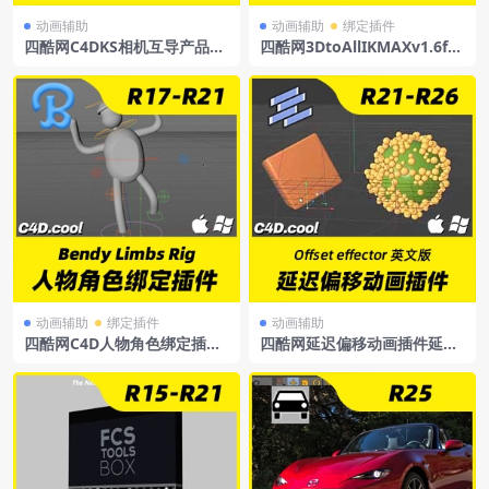
动画辅助
动画辅助
绑定插件
四酷网C4DKS相机互导产品动
四酷网3DtoAllIKMAXv1.6for
画相机预设
Cinema4DR15-R23角色绑定
插件IKMAX1.6
动画辅助
绑定插件
动画辅助
四酷网C4D人物角色绑定插件
四酷网延迟偏移动画插件延迟
BendyLimbsRig支持win和m
插件Offseteffector支持R21-
ac
R26Win/Mac英文版