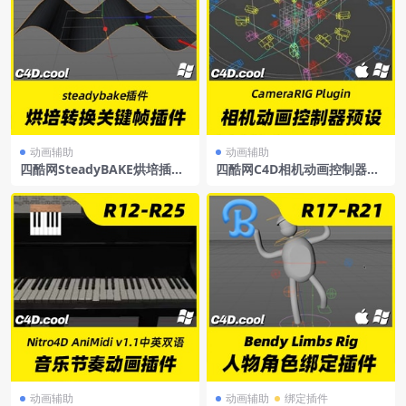
动画辅助
动画辅助
四酷网SteadyBAKE烘培插件
四酷网C4D相机动画控制器预
转换关键帧插件支持R14-R19
设插件C4DCameraRIGPlugi
n
动画辅助
动画辅助
绑定插件