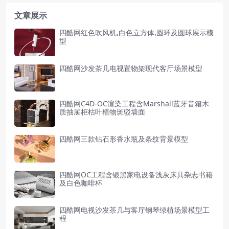
文章展示
四酷网红色吹风机,白色立方体,圆环及圆球展示模
型
四酷网沙发茶几电视置物架现代客厅场景模型
四酷网C4D-OC渲染工程含Marshall蓝牙音箱木
质抽屉柜枯叶植物斑驳墙面
四酷网三款钻石形香水瓶及条纹背景模型
四酷网OC工程含银黑家电设备浅灰床具杂志书籍
及白色咖啡杯
四酷网电视沙发茶几与客厅钢琴绿植场景模型工
程