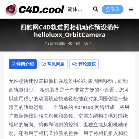
登录
四酷网C4D轨道照相机动作预设插件
helloluxx_OrbitCamera
动画辅助
169
0
详情介绍
常见问题
评论建议
允许您快速设置摄像机在场景中的对象周围移动，而动
画轨道很少。 相机装备是一个非常方便的小设置，您可
以使用很少的动画轨迹快速轻松地在对象周围创建一些
漂亮的轨道运动，一个简单的 Xpresso 网络组成，将用
户数据链接到相关对象和参数。空层次结构提供对围绕
枢轴的航向、俯仰和倾斜的控制，也独立地从相机轴移
动。还有用于相机 Z 位置的控件，用于将相机推入和拉