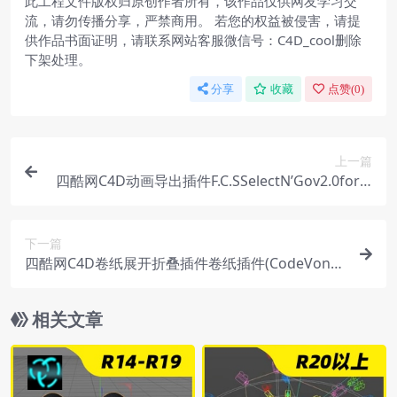
此工程文件版权归原创作者所有，该作品仅供网友学习交
流，请勿传播分享，严禁商用。 若您的权益被侵害，请提
供作品书面证明，请联系网站客服微信号：C4D_cool删除
下架处理。
分享
收藏
点赞(
0
)
上一篇
四酷网C4D动画导出插件F.C.SSelectN’Gov2.0forCi
nema4D支持R15-R21
下一篇
四酷网C4D卷纸展开折叠插件卷纸插件(CodeVonc
Depliage)v1.3中文汉化版支持C4DR16-R20
相关文章