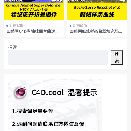
动画辅助
动画辅助
四酷网C4D卷轴球面弯曲运动
四酷网酷炫样条曲线填充场景
图形变形器插件英文原版+使
特效插件RocketLassoRicoch
用教程C4D卷纸辊变形插件Cu
et支持C4DR21-S24含中文字
riousAnimalSuperDeforme
幕教程
搜索
rPackV1.38-1WinR13-R19
搜
索