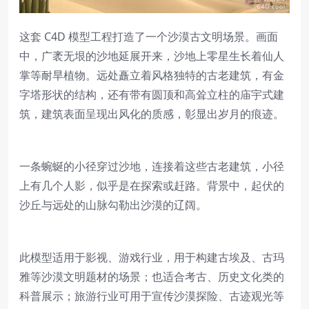
这套 C4D 模型工程打造了一个沙漠古文明场景。画面
中，广袤无垠的沙地延展开来，沙地上零星生长着仙人
掌等耐旱植物。远处矗立着风格独特的古老建筑，有金
字塔形状的结构，还有带有圆顶和高耸立柱的庙宇式建
筑，建筑表面呈现出风化的质感，彰显出岁月的痕迹。
一条蜿蜒的小径穿过沙地，连接着这些古老建筑，小径
上有几个人影，似乎是在探索或赶路。背景中，起伏的
沙丘与远处的山脉勾勒出沙漠的辽阔。
此模型适用于影视、游戏行业，用于构建古埃及、古玛
雅等沙漠文明题材的场景；也适合考古、历史文化类的
科普展示；旅游行业可用于宣传沙漠探险、古迹观光等