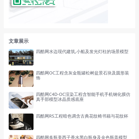
文章展示
四酷网水边现代建筑,小船及发光灯柱的场景模型
四酷网OC工程含灰金瓶罐松树盆景石块及圆形装
饰
四酷网C4D-OC渲染工程含智能手机手机钢化膜仿
真手部模型冰晶质感底座
四酷网RS工程暗色调含古典花纹椅书籍与花纹杯
四酷网多瓶美西子香水黑白瓶身及金色瓶盖模型