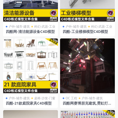
户外-城市-建筑
科幻-武器-工业
户外-城市-建筑
科幻-武器-工业
四酷网-清洁能源设备C4D模型
四酷-工业楼梯模型C4D模型
户外-城市-建筑
桌椅-沙发-门窗
OC 工程
户外-城市-建筑
四酷-21款庭院家具C4D模型
四酷网赛博朋克建筑,霓虹灯招
牌,红灯笼及木质平台模型