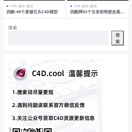
户外-城市-建筑
户外-城市-建筑
四酷-49个废墟石头C4D模型
四酷网92个古老前哨堡垒基地
模型
搜索
搜
索