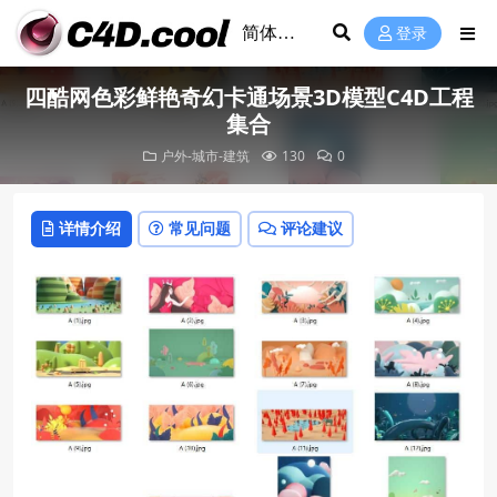
登录
四酷网色彩鲜艳奇幻卡通场景3D模型C4D工程
集合
户外-城市-建筑
130
0
详情介绍
常见问题
评论建议