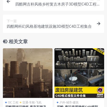
四酷网古朴风格乡村复古木房子3D模型C4D工程集
合
下一篇
四酷网科幻风格基地建筑设施3D模型C4D工程集合
相关文章
OC 工程
交通-车船-飞机
户外-城市-建筑
四酷网破旧建筑,废弃车辆及荒
四酷-废旧房屋建筑C4D模型