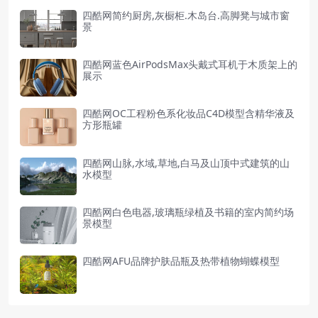
四酷网简约厨房,灰橱柜.木岛台.高脚凳与城市窗
景
四酷网蓝色AirPodsMax头戴式耳机于木质架上的
展示
四酷网OC工程粉色系化妆品C4D模型含精华液及
方形瓶罐
四酷网山脉,水域,草地,白马及山顶中式建筑的山
水模型
四酷网白色电器,玻璃瓶绿植及书籍的室内简约场
景模型
四酷网AFU品牌护肤品瓶及热带植物蝴蝶模型