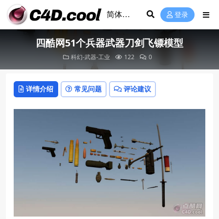
登录
四酷网51个兵器武器刀剑飞镖模型
科幻-武器-工业
122
0
详情介绍
常见问题
评论建议