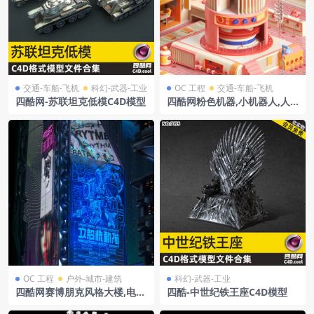
交通-车船-飞机
科幻-武器-工业
OC 工程
交通-车船-飞机
四酷网-苏联坦克低模C4D模型
四酷网粉色机器,小机器人,人
物及建筑车辆的卡通场景模型
OC 工程
户外-城市-建筑
科幻-武器-工业
四酷网赛博朋克风格大楼,电子
四酷-中世纪铁王座C4D模型
屏幕及文字图案场景模型