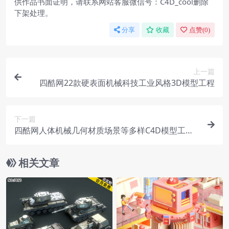
供作品书面证明，请联系网站客服微信号：C4D_cool删除
下架处理。
分享
收藏
点赞(
0
)
上一篇
四酷网22款硬表面机械科技工业风格3D模型工程
下一篇
四酷网人体机械几何材质场景等多样C4D模型工程
合集
相关文章