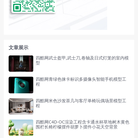
文章展示
四酷网武士盔甲,武士刀,卷轴及日式灯笼的室内模
型
四酷网青绿色徕卡标识多摄像头智能手机模型工
程
四酷网米色沙发茶几与客厅单椅玩偶场景模型工
程
四酷网C4D-OC渲染工程含卡通水杯草地树木黄色
围栏长椅柠檬摆件胡萝卜摆件小花天空背景