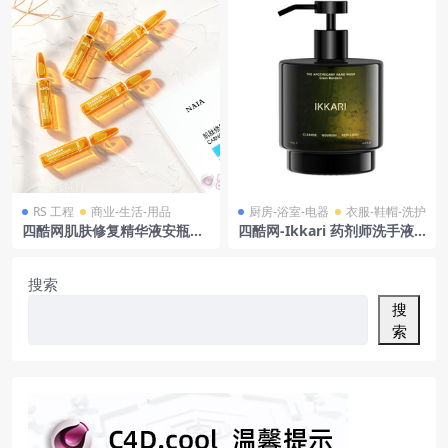
RS 工程
商业-生活-用品
厨房-浴室-电器
衣服-鞋帽-洗护
四酷网肌肤修复精华液安瓶及
四酷网-Ikkari 药剂师洗手液 5
标签模型
00 毫升 化妆品护肤品 洗护品
美妆
搜索
搜
索