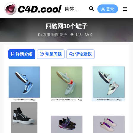
登录
四酷网30个鞋子
衣服-鞋帽-洗护
143
0
详情介绍
常见问题
评论建议