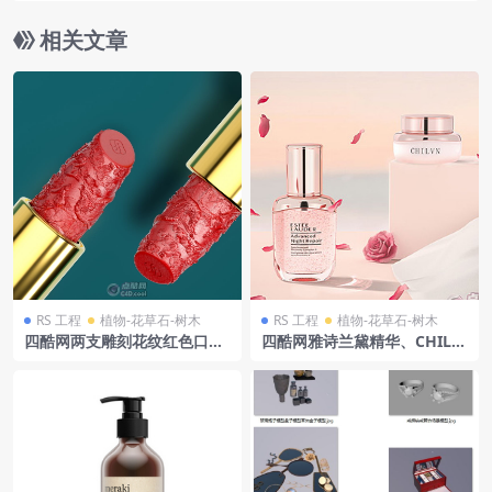
相关文章
RS 工程
植物-花草石-树木
RS 工程
植物-花草石-树木
四酷网两支雕刻花纹红色口红
四酷网雅诗兰黛精华、CHILV
及金色管身模型
N护肤品及浪漫场景模型