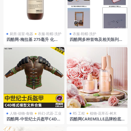
厨房-浴室-电器
衣服-鞋帽-洗护
衣服-鞋帽-洗护
四酷网-梅拉基 275毫升 化妆
四酷网多种首饰及相关陈列道
品护肤品 洗护品 美妆护手乳
具模型工程
液
人物-动物-食物
科幻-武器-工业
RS 工程
植物-花草石-树木
四酷网-中世纪士兵盔甲C4D模
四酷网CAREMILLE品牌粉底
型
液瓶及玫瑰花装饰模型