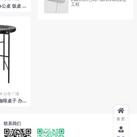
工程
办公桌 饭桌 茶
e15 设计
椅-沙发-门窗
形咖啡桌子 办公
D模型 by An
首页
联系我们