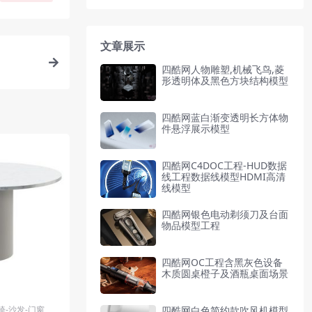
文章展示
四酷网人物雕塑,机械飞鸟,菱
形透明体及黑色方块结构模型
四酷网蓝白渐变透明长方体物
件悬浮展示模型
四酷网C4DOC工程-HUD数据
线工程数据线模型HDMI高清
线模型
四酷网银色电动剃须刀及台面
物品模型工程
四酷网OC工程含黑灰色设备
木质圆桌橙子及酒瓶桌面场景
椅-沙发-门窗
四酷网白色简约款吹风机模型