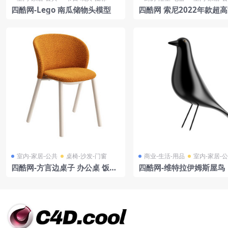
四酷网-Lego 南瓜储物头模型
四酷网 索尼2022年款超高
智能电视
室内-家居-公共
桌椅-沙发-门窗
商业-生活-用品
室内-家居-
四酷网-方言边桌子 办公桌 饭桌
四酷网-维特拉伊姆斯屋鸟
茶几 家具3D模型 by Serax