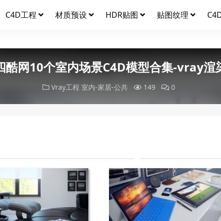
C4D工程
材质预设
HDR贴图
贴图纹理
C4
四酷网10个室内场景C4D模型合集-vray渲
Vray工程
室内-家居-公共
149
0