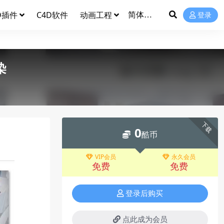
D插件
C4D软件
动画工程
登录
染
下载
0
酷币
VIP会员
永久会员
免费
免费
登录后购买
点此成为会员