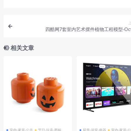
四酷网7套室内艺术摆件植物工程模型-Oct
相关文章
室内-家居-公共
节日-玩具-图标
厨房-浴室-电器
室内-家居-