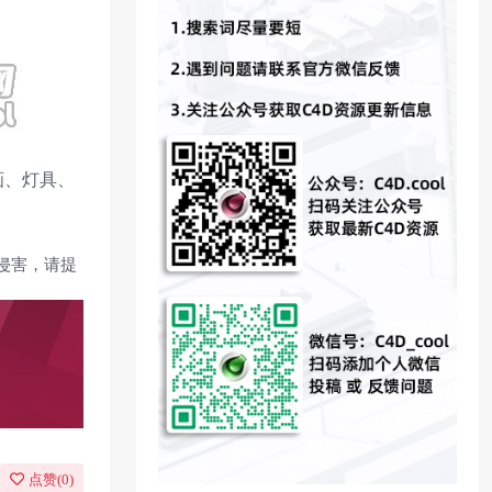
画、灯具、
侵害，请提
点赞(
0
)