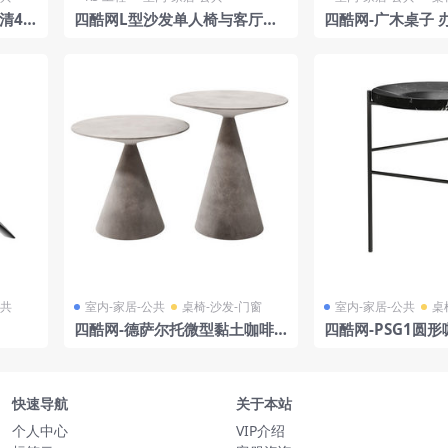
清4K
四酷网L型沙发单人椅与客厅茶
四酷网-广木桌子 
几装饰画场景模型工程
几 家具3D模型 由 
公共
室内-家居-公共
桌椅-沙发-门窗
室内-家居-公共
桌
四酷网-德萨尔托微型黏土咖啡
四酷网-PSG1圆
桌子 办公桌 饭桌 茶几
桌 饭桌 茶几 家具3
toniolupi
快速导航
关于本站
个人中心
VIP介绍