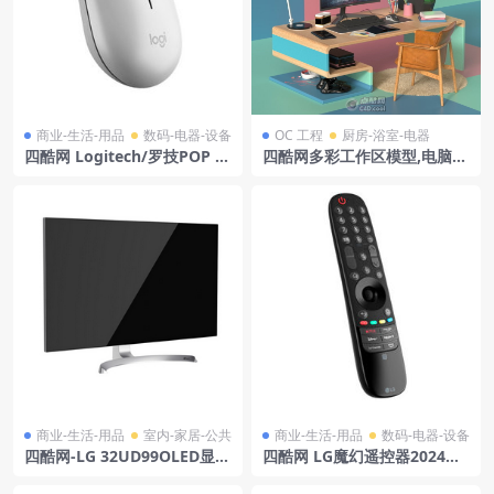
商业-生活-用品
数码-电器-设备
OC 工程
厨房-浴室-电器
四酷网 Logitech/罗技POP M
四酷网多彩工作区模型,电脑桌
OUSE白色无线鼠标模型
椅搭相框绿植
商业-生活-用品
室内-家居-公共
商业-生活-用品
数码-电器-设备
四酷网-LG 32UD99OLED显示
四酷网 LG魔幻遥控器2024款
器模型
模型