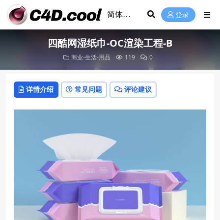
登录
四酷网湿纸巾-OC渲染工程-B
商业-生活-用品
119
0
详情介绍
常见问题
评论建议