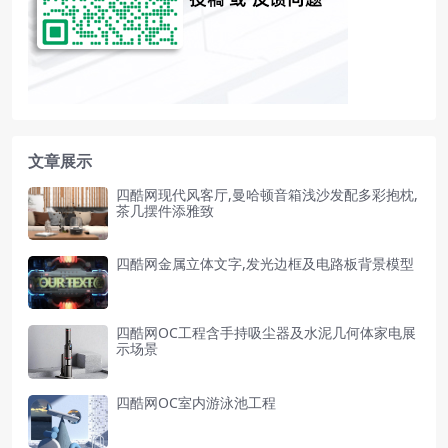
文章展示
四酷网现代风客厅,曼哈顿音箱浅沙发配多彩抱枕,
茶几摆件添雅致
四酷网金属立体文字,发光边框及电路板背景模型
四酷网OC工程含手持吸尘器及水泥几何体家电展
示场景
四酷网OC室内游泳池工程