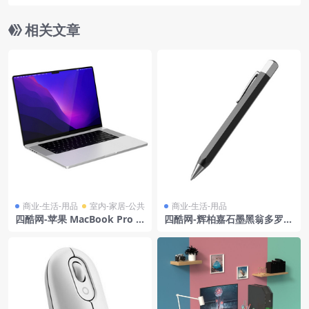
相关文章
商业-生活-用品
室内-家居-公共
商业-生活-用品
四酷网-苹果 MacBook Pro 2
四酷网-辉柏嘉石墨黑翁多罗笔
021 16英寸模型
圆珠笔模型