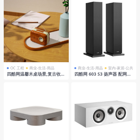
OC 工程
商业-生活-用品
商业-生活-用品
室内-家居-公共
四酷网温馨木桌场景,复古收音
四酷网 603 S3 扬声器 配网罩
机伴绿植与手绘笔记本
by Bowers & Wilkins