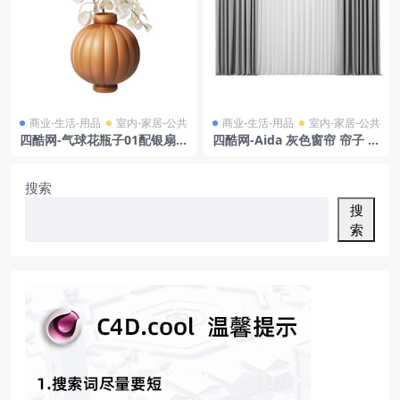
商业-生活-用品
室内-家居-公共
商业-生活-用品
室内-家居-公共
四酷网-气球花瓶子01配银扇
四酷网-Aida 灰色窗帘 帘子 3
草 作者路易丝·罗
D模型 by Nya Nordiska
搜索
搜
索