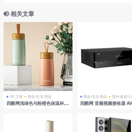
相关文章
OC 工程
商业-生活-用品
商业-生活-用品
室内-家居-
四酷网浅绿色与粉橙色保温杯,花
四酷网 音频视频接收器 AVR
束及书籍模型
1S模型 哈曼卡顿