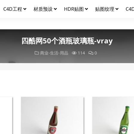
C4D工程
材质预设
HDR贴图
贴图纹理
C4
四酷网50个酒瓶玻璃瓶-vray
商业-生活-用品
114
0