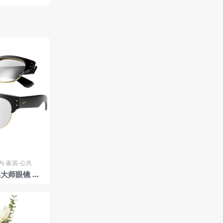
内-家居-公共
大师眼镜 近
yBan