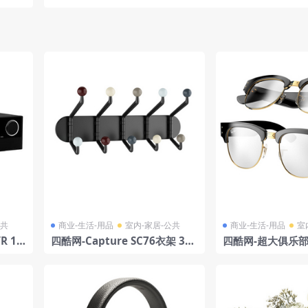
公共
商业-生活-用品
室内-家居-公共
商业-生活-用品
室
 17
四酷网-Capture SC76衣架 3D
四酷网-超大俱乐部
模型 by &tradition
视镜3D模型 由 Ra