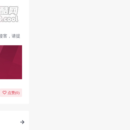
侵害，请提
点赞(
0
)