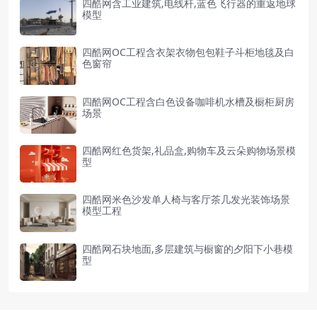
四酷网含工业建筑,电线杆,蓝色飞行器的重返地球
模型
四酷网OC工程含衣架衣物包包鞋子斗柜地毯及白
色窗帘
四酷网OC工程含白色设备咖啡机水槽及橱柜厨房
场景
四酷网红色货架,礼品盒,购物车及云朵购物场景模
型
四酷网米色沙发单人椅与客厅茶几发光装饰场景
模型工程
四酷网石块地面,多层建筑与橱窗的夕阳下小巷模
型