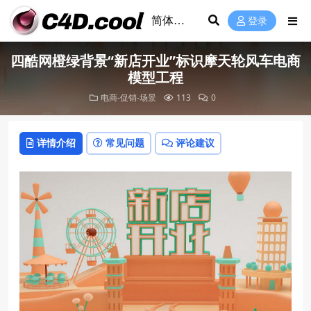
登录
四酷网橙绿背景“新店开业”标识摩天轮风车电商
模型工程
电商-促销-场景
113
0
详情介绍
常见问题
评论建议