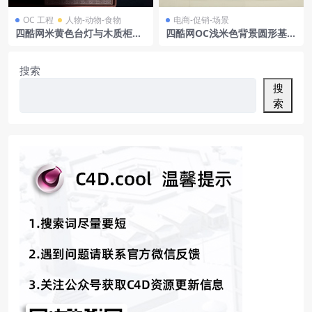
OC 工程
人物-动物-食物
电商-促销-场景
四酷网米黄色台灯与木质柜子
四酷网OC浅米色背景圆形基座
装饰画场景模型工程
白色物件绿植摆件电商模型工
程
搜索
搜
索