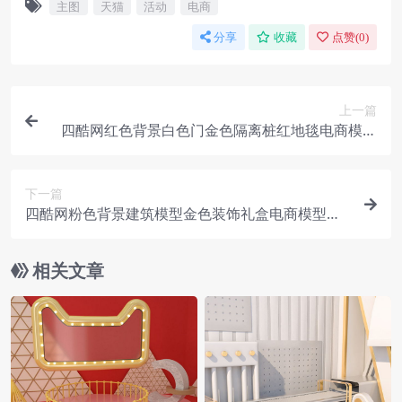
主图
天猫
活动
电商
分享
收藏
点赞(
0
)
上一篇
四酷网红色背景白色门金色隔离桩红地毯电商模型
工程
下一篇
四酷网粉色背景建筑模型金色装饰礼盒电商模型工
程
相关文章