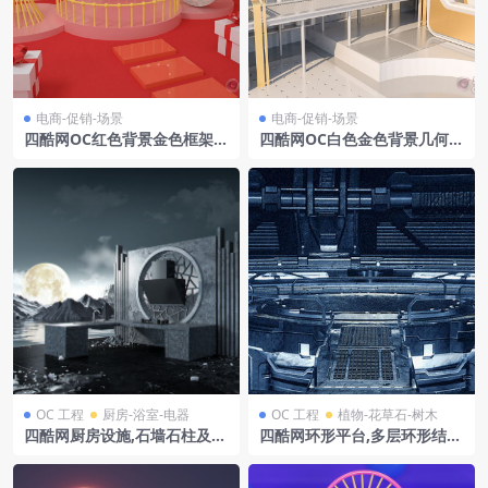
电商-促销-场景
电商-促销-场景
四酷网OC红色背景金色框架圆
四酷网OC白色金色背景几何结
展示区礼盒锥形物电商模型工
构植物金属线条电商模型工程
程
OC 工程
厨房-浴室-电器
OC 工程
植物-花草石-树木
四酷网厨房设施,石墙石柱及山
四酷网环形平台,多层环形结构
水满月的奇幻场景模型
及灯光装置的科幻空间模型