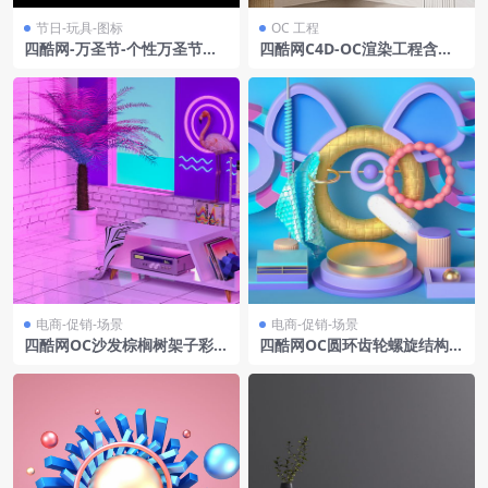
节日-玩具-图标
OC 工程
四酷网-万圣节-个性万圣节骷
四酷网C4D-OC渲染工程含淋
髅南瓜城堡模型场景
浴花洒套装百叶窗透明竖条隔
断木质边桌绿植摆件卫浴瓶罐
白色柜体
电商-促销-场景
电商-促销-场景
四酷网OC沙发棕榈树架子彩色
四酷网OC圆环齿轮螺旋结构潮
电商场景模型
流产品电商场景模型