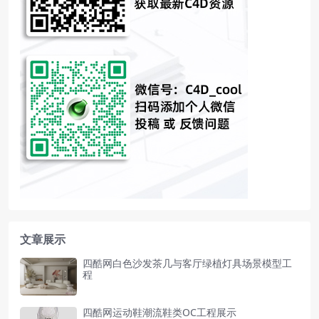
文章展示
四酷网白色沙发茶几与客厅绿植灯具场景模型工
程
四酷网运动鞋潮流鞋类OC工程展示