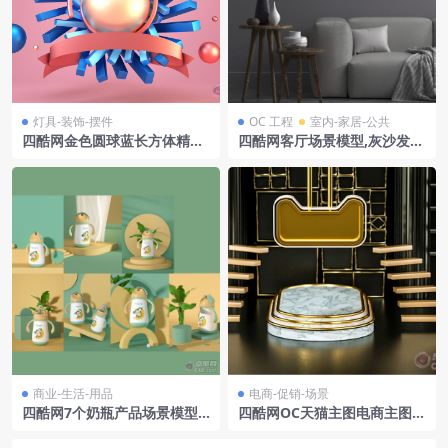
灯具-装饰-摆件
OC 工程
室内-家居-公共
四酷网金色圆球蓝长方体精致
四酷网客厅场景模型,灰沙发配
装饰场景模型
木桌花瓶,营造静谧氛围
商业-生活-用品
电商-促销-场景
四酷网7个奶瓶产品场景模型-
四酷网OC天猫主图电商主图电
octane渲染
商场景卡通模型11