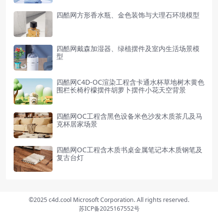
四酷网方形香水瓶、金色装饰与大理石环境模型
四酷网戴森加湿器、绿植摆件及室内生活场景模
型
四酷网C4D-OC渲染工程含卡通水杯草地树木黄色
围栏长椅柠檬摆件胡萝卜摆件小花天空背景
四酷网OC工程含黑色设备米色沙发木质茶几及马
克杯居家场景
四酷网OC工程含木质书桌金属笔记本木质钢笔及
复古台灯
©2025 c4d.cool Microsoft Corporation. All rights reserved.
苏ICP备2025167552号