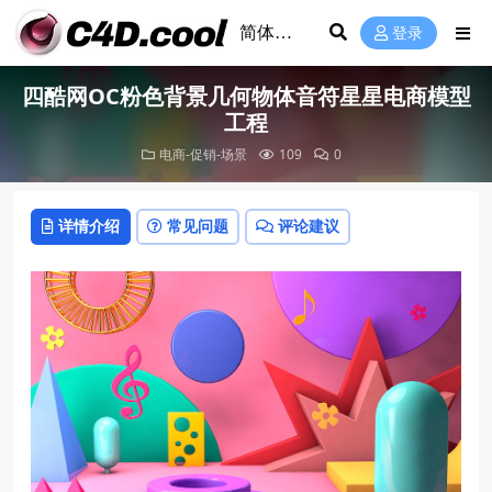
登录
四酷网OC粉色背景几何物体音符星星电商模型
工程
电商-促销-场景
109
0
详情介绍
常见问题
评论建议