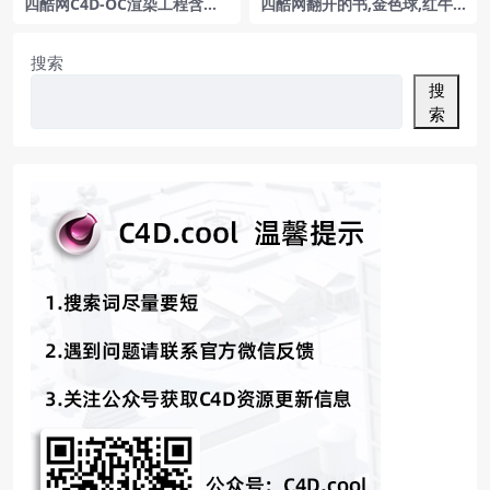
四酷网C4D-OC渲染工程含米
四酷网翻开的书,金色球,红牛
家风扇橙色沙发木质圆桌木质
及台灯的桌面场景模型
地板地毯墙面背景
搜索
搜
索