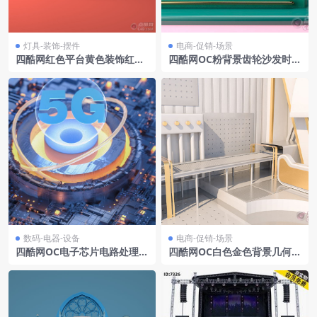
灯具-装饰-摆件
电商-促销-场景
四酷网红色平台黄色装饰红黄
四酷网OC粉背景齿轮沙发时尚
粉几何形状场景
潮流礼品场景
数码-电器-设备
电商-促销-场景
四酷网OC电子芯片电路处理器
四酷网OC白色金色背景几何结
模型13
构植物金属线条电商模型工程