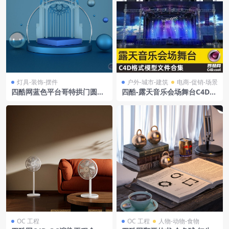
灯具-装饰-摆件
户外-城市-建筑
电商-促销-场景
四酷网蓝色平台哥特拱门圆球
四酷-露天音乐会场舞台C4D模
典雅展示场景模型
型
OC 工程
OC 工程
人物-动物-食物