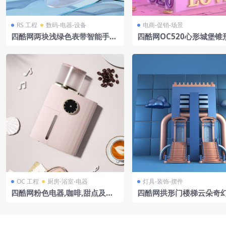
RS 工程
数码-电器-设备
电商-促销-场景
四酷网两块浅绿色表带智能手表
四酷网OC520心形城堡锥
及蓝色流体模型
浪漫电商场景
OC 工程
厨房-浴室-电器
灯具-装饰-摆件
四酷网粉色电器,咖啡,甜点及装
四酷网拱形门楼梯云朵奇
饰物品展示模型
场景模型