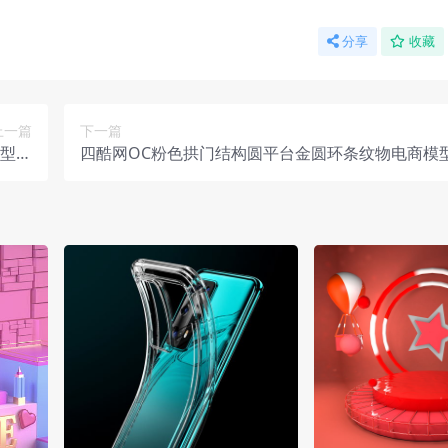
分享
收藏
上一篇
下一篇
模型工
四酷网OC粉色拱门结构圆平台金圆环条纹物电商模
程