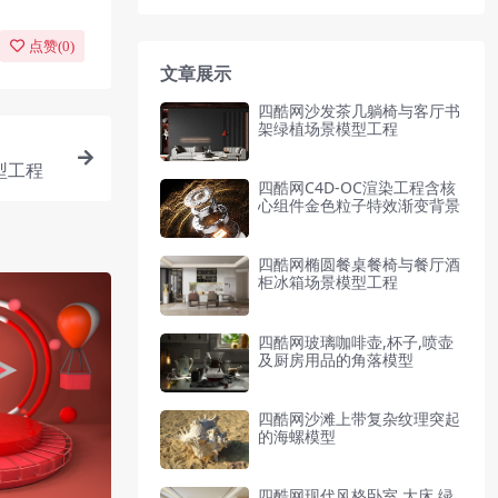
点赞(
0
)
文章展示
四酷网沙发茶几躺椅与客厅书
架绿植场景模型工程
型工程
四酷网C4D-OC渲染工程含核
心组件金色粒子特效渐变背景
四酷网椭圆餐桌餐椅与餐厅酒
柜冰箱场景模型工程
四酷网玻璃咖啡壶,杯子,喷壶
及厨房用品的角落模型
四酷网沙滩上带复杂纹理突起
的海螺模型
四酷网现代风格卧室,大床.绿