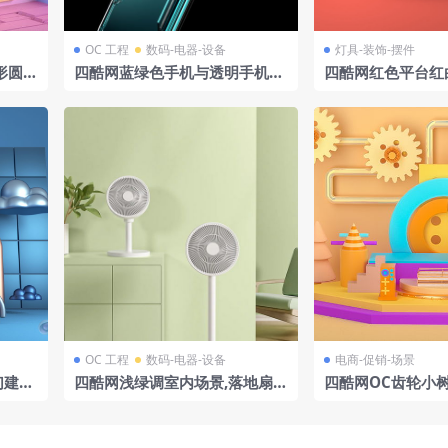
OC 工程
数码-电器-设备
灯具-装饰-摆件
形圆球
四酷网蓝绿色手机与透明手机壳
四酷网红色平台红
模型工程
圆环五角星场景
OC 工程
数码-电器-设备
电商-促销-场景
幻建筑
四酷网浅绿调室内场景,落地扇与
四酷网OC齿轮小
绿植装饰布置
童趣科技场景模型