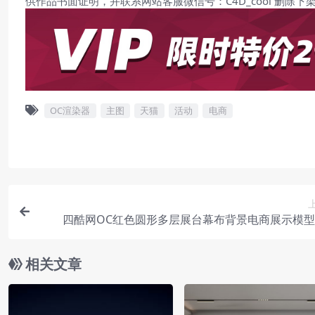
供作品书面证明，并联系网站客服微信号：C4D_cool 删除下
OC渲染器
主图
天猫
活动
电商
四酷网OC红色圆形多层展台幕布背景电商展示模
相关文章