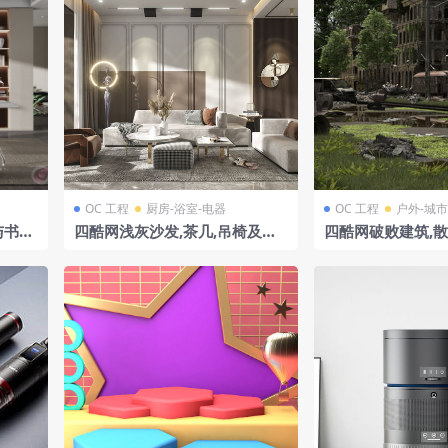
OC 工程
厨房-浴室-电器
OC 工程
户外-城市
与书房
四酷网浅灰沙发,茶几,吊椅及装
四酷网破败建筑,散
饰雕塑的现代客厅模型
及小溪的美国末日