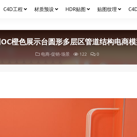
C4D工程
材质预设
HDR贴图
贴图纹理
C4
网OC橙色展示台圆形多层区管道结构电商模
电商-促销-场景
122
0