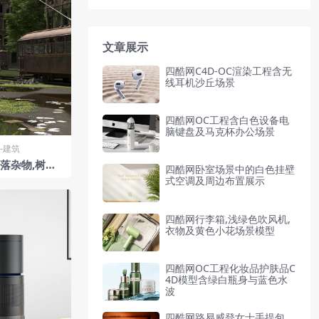
文章展示
四酷网C4D-OC渲染工程含无
线耳机沙丘场景
四酷网OC工程含白色设备电
脑键盘及马克杯办公场景
-建筑
落杂物,树木
四酷网卧室场景中的白色挂壁
模型
式空调及周边布置展示
四酷网行李箱,浅绿色吹风机,
衣物及黄色小花场景模型
四酷网OC工程化妆品护肤品C
4D模型含绿白瓶身与蓝色水
波
四酷网路易威登女士手提包,