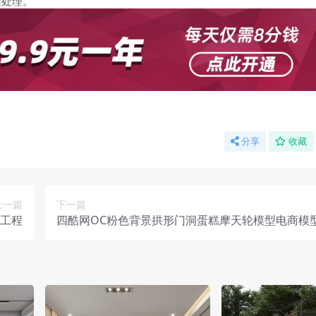
架处理。
分享
收藏
上一篇
下一篇
型工程
四酷网OC粉色背景拱形门洞蛋糕摩天轮模型电商模