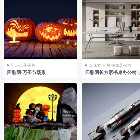
节日-玩具-图标
RS 工程
室内-家居-公共
四酷网-万圣节场景
四酷网长方形书桌办公椅
书架摆件场景模型工程