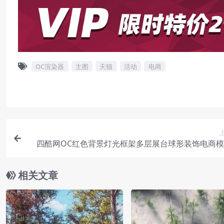
OC渲染器
主图
天猫
活动
电商
四酷网OC红色背景灯光框架多层展台球形装饰电商
相关文章