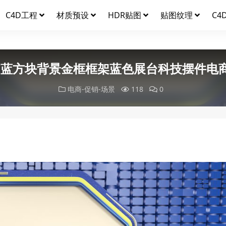
C4D工程
材质预设
HDR贴图
贴图纹理
C4
C蓝方块背景金框框架蓝色展台科技摆件电
电商-促销-场景
118
0