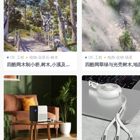
OC 工程
植物-花草石-树木
OC 工程
电商-促销-场景
四酷网木制小桥,树木,小溪及山
四酷网翠绿与光秃树木,地
丘的自然森林景观模型
及弥漫雾气的森林模型