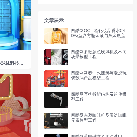
文章展示
四酷网OC工程化妆品香水C4
D模型含方瓶金液与黑金瓶盖
四酷网多款颜色吹风机及不同
场景模型工程
柱球体科技时
四酷网新春中式建筑与老虎玩
偶数码产品模型工程
四酷网耳机拆解结构及组件模
型工程
四酷网东菱咖啡机及周边咖啡
元素模型工程
四酷网蓝白键盘及周边冰山、