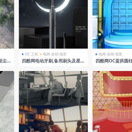
OC 工程
电商-促销-场景
电商-促销-场景
面尘土
四酷网电动牙刷,备用刷头及星空
四酷网OC蓝拱圆
背景模型
尚产品展示场景