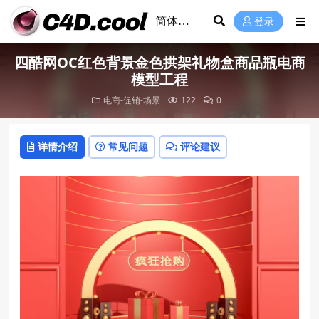
登录
四酷网OC红色背景金色拱架礼物盒商品瓶电商
模型工程
电商-促销-场景
122
0
详情介绍
常见问题
评论建议