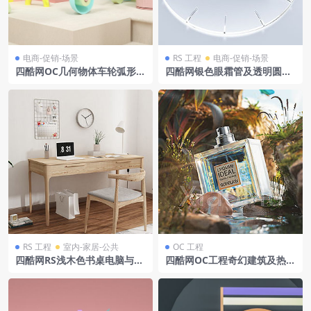
电商-促销-场景
RS 工程
电商-促销-场景
四酷网OC几何物体车轮弧形圆
四酷网银色眼霜管及透明圆形
柱玩偶电商场景模型
平台模型
RS 工程
室内-家居-公共
OC 工程
四酷网RS浅木色书桌电脑与室
四酷网OC工程奇幻建筑及热带
内办公场景模型工程
植物C4D模型含水域倒影元素