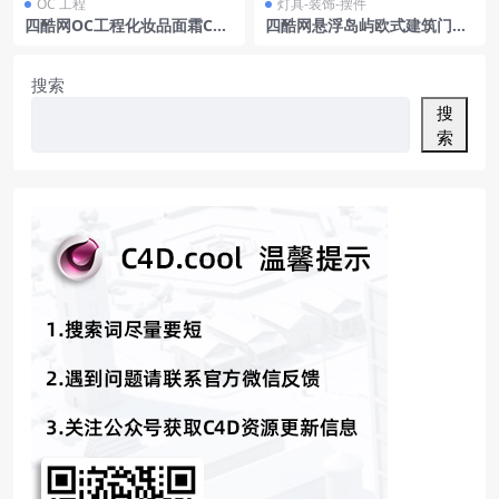
OC 工程
灯具-装饰-摆件
四酷网OC工程化妆品面霜C4D
四酷网悬浮岛屿欧式建筑门奇
模型含金色罐与透明装饰物
幻场景模型
搜索
搜
索