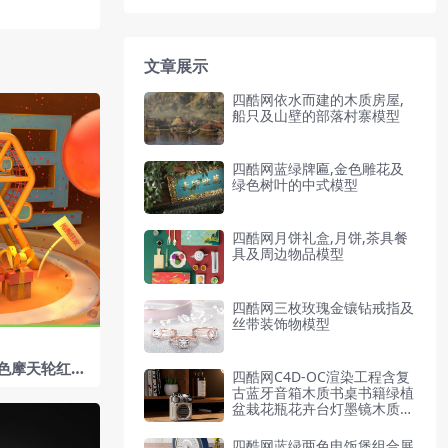
文章展示
四酷网依水而建的木质房屋,
船只及山壁的部落村寨模型
四酷网蓝绿牌匾,金色雕花及
绿色树叶的中式模型
四酷网月饼礼盒,月饼,茶具餐
具及周边物品模型
四酷网三枚玫瑰金镶钻戒指及
丝带装饰物模型
色摩天轮红色
四酷网C4D-OC渲染工程含复
电商模型工程
古蓝牙音箱木质书桌书籍绿植
盆栽花瓶花卉台灯墨镜木质书
架
四酷网蓝绿两色电饭煲组合展