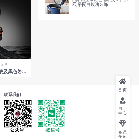
示,搭配白玫瑰装饰
-设备
表及黑色岩石
首页
联系我们
用户
中心
会员
介绍