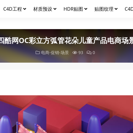
C4D工程
材质预设
HDR贴图
贴图纹理
C4
四酷网OC彩立方弧管花朵儿童产品电商场
电商-促销-场景
93
0