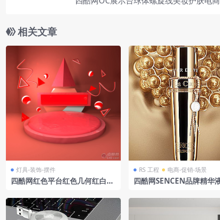
四酷网OC展示台球体螺旋线美妆护肤电
相关文章
灯具-装饰-摆件
RS 工程
电商-促销-场景
四酷网红色平台红色几何红白条
四酷网SENCEN品牌精华
纹球体场景
金色球体背景模型