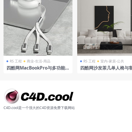
RS 工程
商业-生活-用品
RS 工程
室内-家居-公共
四酷网MacBookPro与多功能伸
四酷网沙发茶几单人椅与
缩数据线连接模型
琴绿植场景模型工程
C4D.cool是一个强大的C4D资源免费下载网站