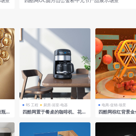
商场景
四酷网OC圆月山峦金桥中元节产品展示场景
RS 工程
厨房-浴室-电器
电商-促销-场景
液瓶及
四酷网置于餐桌的咖啡机、花
四酷网棕红背景金
瓶、椅子及装饰画模型
礼盒“元旦”标识