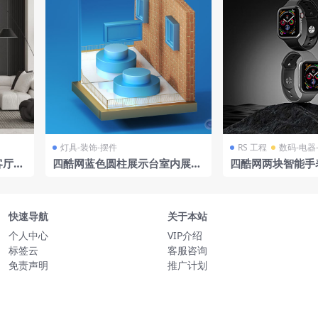
灯具-装饰-摆件
RS 工程
数码-电器
客厅钢
四酷网蓝色圆柱展示台室内展示
四酷网两块智能手
场景模型
背景模型
快速导航
关于本站
个人中心
VIP介绍
标签云
客服咨询
免责声明
推广计划