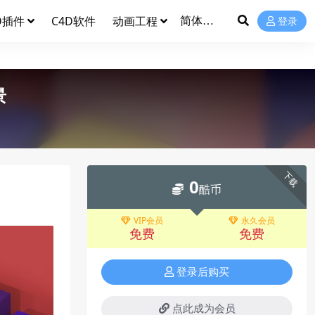
D插件
C4D软件
动画工程
登录
景
下载
0
酷币
VIP会员
永久会员
免费
免费
登录后购买
点此成为会员