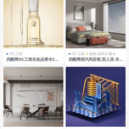
OC 工程
OC 工程
植物-花草石-树木
四酷网OC工程化妆品香水C4D
四酷网现代风卧室,双人床.吊
模型含细瓶金饰与金色线条架
椅.绿植与窗外蓝天白云