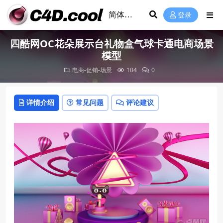
登录
四酷网OC花朵展示台礼物盒气球卡通电商场景
模型
电商-促销-场景
104
0
详情介绍
常见问题
评论建议