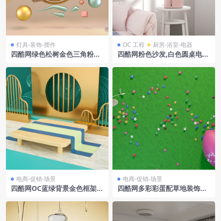
灯具-装饰-摆件
OC 工程
厨房-浴室-电器
四酷网绿色松树金色三角粉色
四酷网粉色沙发,白色圆桌电器
圆球电商场景模型
及室内装饰场景模型
电商-促销-场景
电商-促销-场景
四酷网OC蓝绿背景金色框架木
四酷网多彩彩蛋配草地装饰电
质平台波浪装饰电商模型工程
商场景模型工程