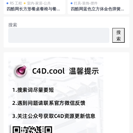
RS 工程
室内-家居-公共
灯具-装饰-摆件
四酷网长方形餐桌餐椅与餐厅
四酷网蓝色立方体金色弹簧科
装饰墙摆件场景模型工程
技场景模型
搜索
搜
索