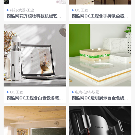
科幻-武器-工业
OC 工程
四酷网花卉植物科技机械艺术
四酷网OC工程含手持吸尘器白
平面等多元C4D模型集合
色中岛台棕色座椅及花卉装饰
居家场景
OC 工程
电商-促销-场景
四酷网OC工程含白色设备笔记
四酷网OC透明展示台金色线条
本电脑台灯及马克杯办公场景
绿色物件墙面装饰电商场景模
型工程