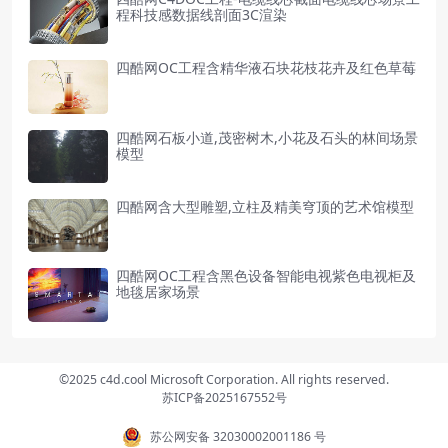
程科技感数据线剖面3C渲染
四酷网OC工程含精华液石块花枝花卉及红色草莓
四酷网石板小道,茂密树木,小花及石头的林间场景
模型
四酷网含大型雕塑,立柱及精美穹顶的艺术馆模型
四酷网OC工程含黑色设备智能电视紫色电视柜及
地毯居家场景
©2025 c4d.cool Microsoft Corporation. All rights reserved.
苏ICP备2025167552号
苏公网安备 32030002001186 号