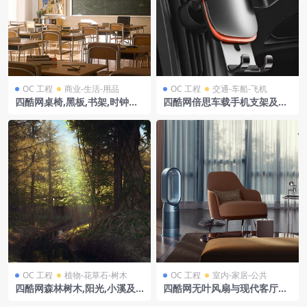
OC 工程
商业-生活-用品
OC 工程
交通-车船-飞机
四酷网桌椅,黑板,书架,时钟及
四酷网倍思车载手机支架及汽
公告板的教室模型
车出风口模型工程
OC 工程
植物-花草石-树木
OC 工程
室内-家居-公共
四酷网森林树木,阳光,小溪及
四酷网无叶风扇与现代客厅家
岩石场景模型
具模型工程