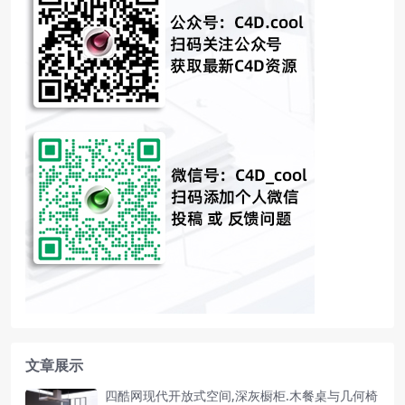
文章展示
四酷网现代开放式空间,深灰橱柜.木餐桌与几何椅