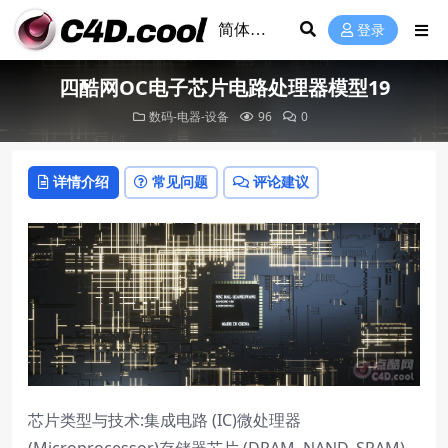
登录
四酷网OC电子芯片电路处理器模型19
数码-电器-设备
96
0
详情介绍
常见问题
评论建议
芯片类型与技术:集成电路 (IC)微处理器