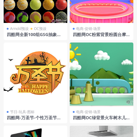
Arnold预设
OC预设
电商-促销-场景
四酷网全新100组GSG抽象艺
四酷网OC粉紫背景粉圆台摩天
术贴图和预设MaterialColorf
轮星星礼盒电商模型工程
ulAbstracts
节日-玩具-图标
电商-促销-场景
四酷网-万圣节-个性万圣节立
四酷网OC绿背景火车树木儿童
体艺术字
玩具书籍用品场景