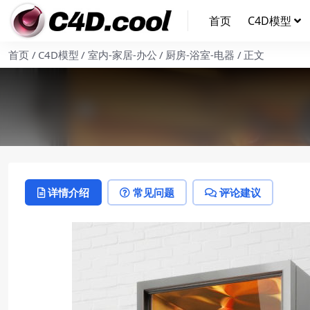
首页
C4D模型
首页
C4D模型
室内-家居-办公
厨房-浴室-电器
正文
详情介绍
常见问题
评论建议