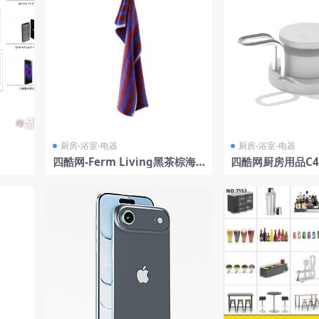
厨房-浴室-电器
厨房-浴室-电器
四酷网-Ferm Living黑茶棕海
四酷网厨房用品C
军蓝抹布 毛巾 3D模型
调料瓶调味瓶调料