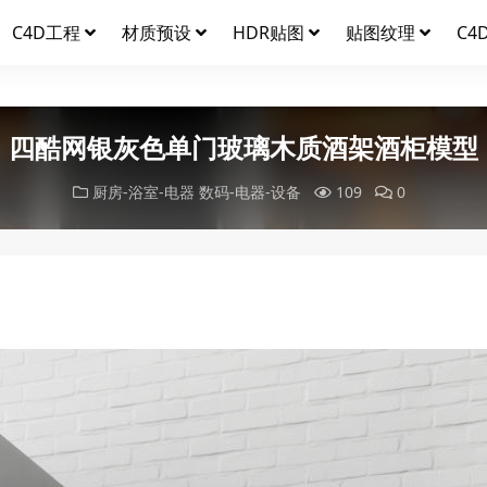
C4D工程
材质预设
HDR贴图
贴图纹理
C4
四酷网银灰色单门玻璃木质酒架酒柜模型
厨房-浴室-电器
数码-电器-设备
109
0