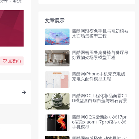
侵害，请提
文章展示
四酷网渐变色手机与奇幻植被
水面场景模型工程
四酷网椭圆餐桌餐椅与餐厅吊
灯置物架场景模型工程
点赞(
0
)
四酷网iPhone手机壳充电线
充电头配件模型工程
四酷网OC工程化妆品面霜C4
D模型含白罐白盖与岩石背景
四酷网OC渲染新款小米17pr
o渲染xiaomi17pro模型小米
手机模型
四酷网被缚怪物,动物骨架,杂