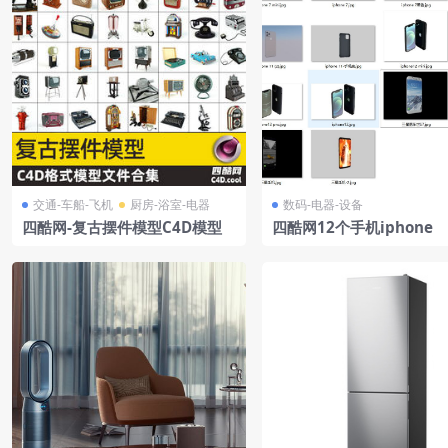
交通-车船-飞机
厨房-浴室-电器
数码-电器-设备
四酷网-复古摆件模型C4D模型
四酷网12个手机iphone