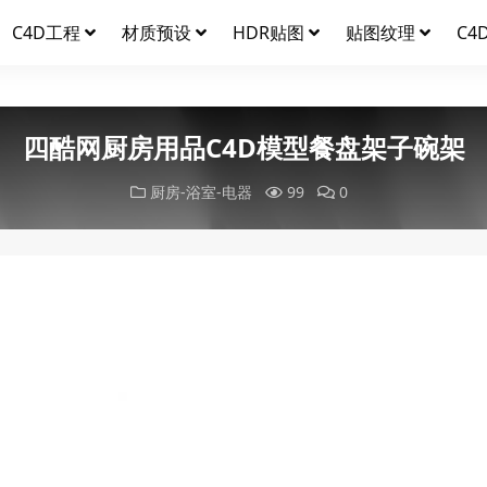
C4D工程
材质预设
HDR贴图
贴图纹理
C4
四酷网厨房用品C4D模型餐盘架子碗架
厨房-浴室-电器
99
0