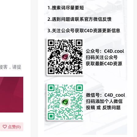
侵害，请提
点赞(
0
)