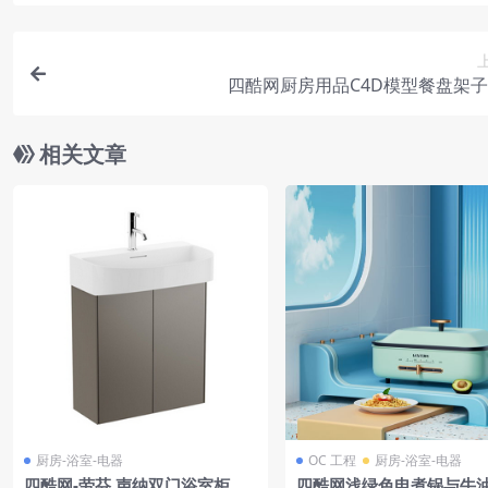
四酷网厨房用品C4D模型餐盘架
相关文章
厨房-浴室-电器
OC 工程
厨房-浴室-电器
四酷网-劳芬 声纳双门浴室柜子
四酷网浅绿色电煮锅与牛