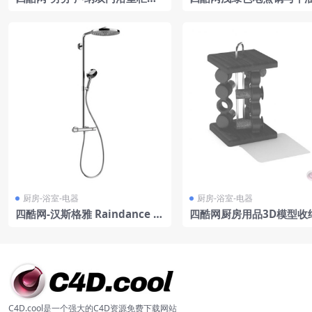
洗手盆 洗菜盆 洗手池 淘菜盆
面场景模型工程
厨房-浴室-电器
厨房-浴室-电器
四酷网-汉斯格雅 Raindance S
四酷网厨房用品3D模型收
elect S 淋浴 300 恒温器淋浴头
调料瓶调料支架收纳支架
花洒 莲蓬头
C4D.cool是一个强大的C4D资源免费下载网站