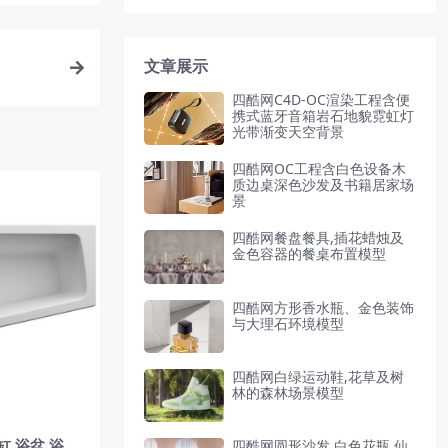
文章展示
四酷网C4D-OC渲染工程含便
携式蓝牙音箱岩石地貌霓虹灯
光带渐变天空背景
四酷网OC工程含白色设备木
质边桌深色沙发及书籍居家场
景
四酷网餐盘餐具,插花蜡烛及
金色容器的餐桌布置模型
四酷网方形香水瓶、金色装饰
与大理石环境模型
四酷网白绿运动鞋,花草及树
林的森林场景模型
浴缸 浴盆 浴桶
四酷网圆形沙发,白色花瓶,仙