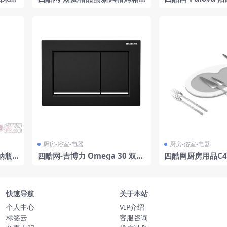
FP6606WSPNR 3D模型
泡澡 带单靠背斜坡
生间用品3D模型 由 
厨房-浴室-电器
厨房-浴室-电器
纳瓶
四酷网-吉博力 Omega 30 双冲
四酷网厨房用品C
水面板
子餐具
快速导航
关于本站
个人中心
VIP介绍
标签云
客服咨询