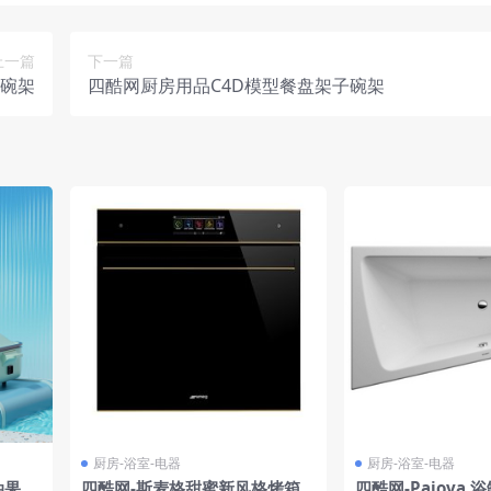
上一篇
下一篇
子碗架
四酷网厨房用品C4D模型餐盘架子碗架
厨房-浴室-电器
厨房-浴室-电器
油果意
四酷网-斯麦格甜蜜新风格烤箱 S
四酷网-Paiova 