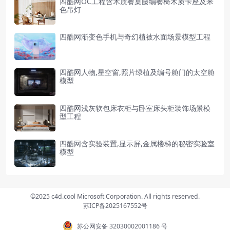
四酷网OC工程含木质餐桌藤编餐椅木质卡座及米
色吊灯
四酷网渐变色手机与奇幻植被水面场景模型工程
四酷网人物,星空窗,照片绿植及编号舱门的太空舱
模型
四酷网浅灰软包床衣柜与卧室床头柜装饰场景模
型工程
四酷网含实验装置,显示屏,金属楼梯的秘密实验室
模型
©2025 c4d.cool Microsoft Corporation. All rights reserved.
苏ICP备2025167552号
苏公网安备 32030002001186 号