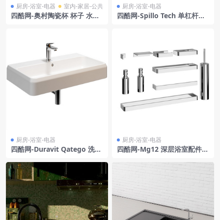
厨房-浴室-电器
室内-家居-公共
厨房-浴室-电器
四酷网-奥村陶瓷杯 杯子 水杯
四酷网-Spillo Tech 单杠杆混
模型 by Hyroshiya
水阀 水龙头 厨房浴室卫生间
用品3D模型 by Fima Carlo F
rattini
厨房-浴室-电器
厨房-浴室-电器
四酷网-Duravit Qatego 洗脸
四酷网-Mg12 深层浴室配件
盆 洗菜盆 淘菜盆
马桶刷子 肥皂盒 肥皂架子 洗
手液瓶子