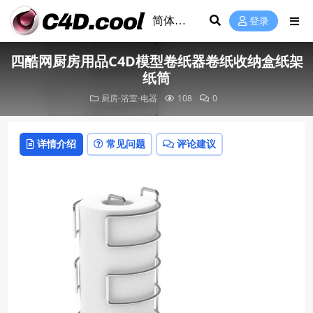
登录
四酷网厨房用品C4D模型卷纸器卷纸收纳盒纸架
纸筒
厨房-浴室-电器
108
0
详情介绍
常见问题
评论建议