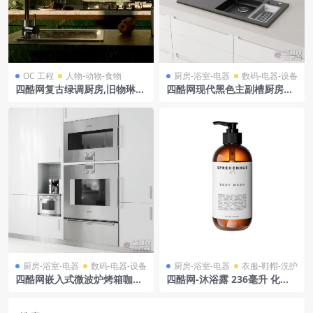
OC 工程
人物-动物-食物
厨房-浴室-电器
数码-电器-设备
四酷网复古绿调厨房,旧物琳
四酷网现代黑色主副槽厨房水
琅,光影交织中的烟火氛围
槽水龙头橱柜模型
厨房-浴室-电器
数码-电器-设备
厨房-浴室-电器
衣服-鞋帽-洗护
四酷网嵌入式微波炉烤箱咖啡
四酷网-沐浴露 236毫升 化妆
机厨房电器模型
品护肤品 洗护品 美妆 琥珀迷
恋 厨房浴室卫生间用品3D模
型 由 Sprekenhus 设计