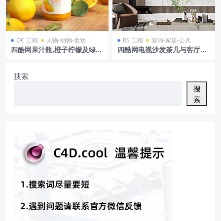
OC 工程
人物-动物-食物
RS 工程
室内-家居-公共
四酷网果汁瓶,橙子柠檬及绿叶
四酷网电视沙发茶几与客厅大
水果饮品展示模型
理石背景场景模型工程
搜索
搜
索