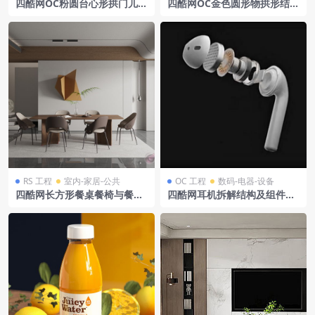
四酷网OC粉圆台心形拱门儿童
四酷网OC金色圆形物拱形结构
浪漫产品场景
奢侈品电商场景模型
RS 工程
室内-家居-公共
OC 工程
数码-电器-设备
四酷网长方形餐桌餐椅与餐厅
四酷网耳机拆解结构及组件模
几何装饰灯具场景模型工程
型工程