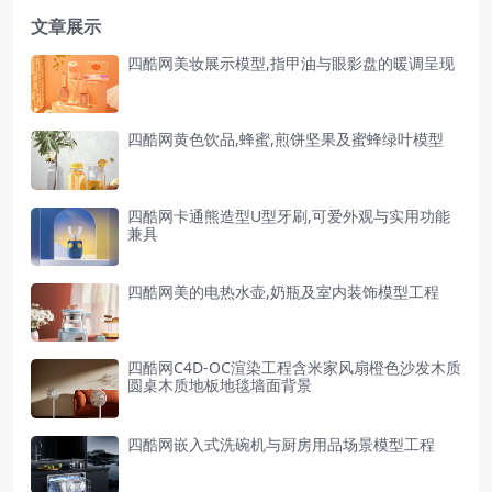
文章展示
四酷网美妆展示模型,指甲油与眼影盘的暖调呈现
四酷网黄色饮品,蜂蜜,煎饼坚果及蜜蜂绿叶模型
四酷网卡通熊造型U型牙刷,可爱外观与实用功能
兼具
四酷网美的电热水壶,奶瓶及室内装饰模型工程
四酷网C4D-OC渲染工程含米家风扇橙色沙发木质
圆桌木质地板地毯墙面背景
四酷网嵌入式洗碗机与厨房用品场景模型工程