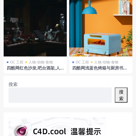
OC 工程
人物-动物-食物
OC 工程
人物-动物-食物
四酷网红色沙发,吧台酒架,人
四酷网浅蓝色烤箱与厨房书籍
物及机器人的赛博酒吧模型
吊灯场景模型工程
搜索
搜
索