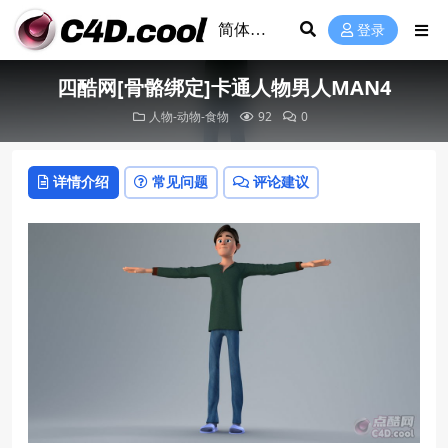
登录
四酷网[骨骼绑定]卡通人物男人MAN4
人物-动物-食物
92
0
详情介绍
常见问题
评论建议