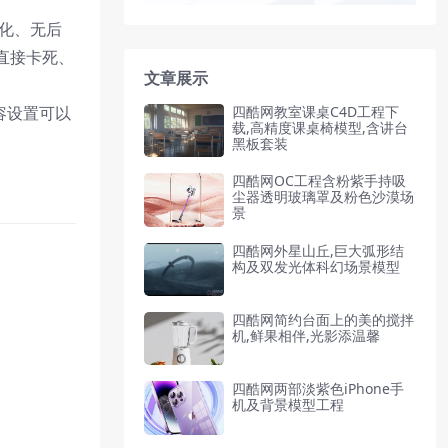
化、无后
直接卡死、
文章展示
容设置可以
四酷网教室课桌C4D工程下
载,高精度课桌椅模型,含讲台
黑板套装
四酷网OC工程含粉紫手持吸
尘器透明玻璃罩及粉色沙漠场
景
四酷网外星山丘,巨大弧形结
构及双发光体科幻场景模型
四酷网简约台面上的美的搅拌
机,鲜果相伴,光影添温馨
四酷网两部淡紫色iPhone手
机及背景模型工程