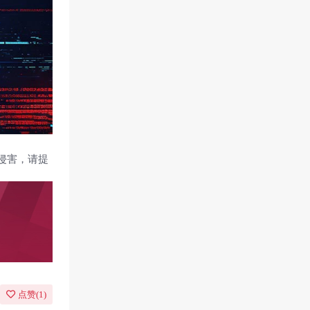
侵害，请提
点赞(
1
)