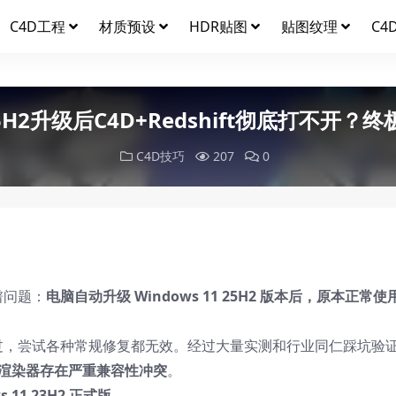
C4D工程
材质预设
HDR贴图
贴图纹理
C4
 25H2升级后C4D+Redshift彻底打不开？
C4D技巧
207
0
谱问题：
电脑自动升级 Windows 11 25H2 版本后，原本正常使用
过，尝试各种常规修复都无效。经过大量实测和行业同仁踩坑验
hift 渲染器存在严重兼容性冲突
。
s 11 23H2 正式版
。