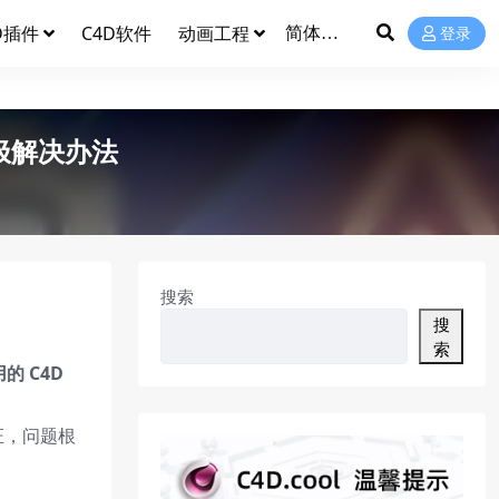
D插件
C4D软件
动画工程
登录
终极解决办法
搜索
搜
索
的 C4D
证，问题根