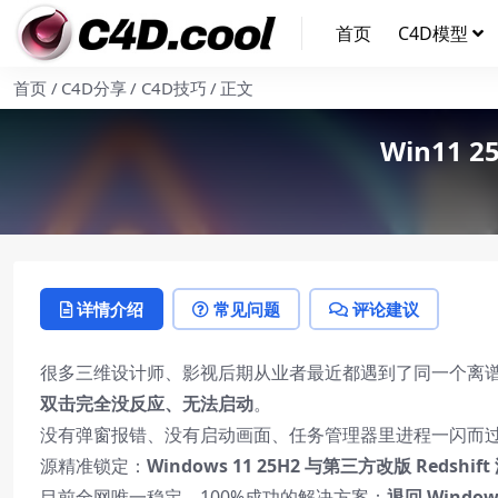
首页
C4D模型
首页
C4D分享
C4D技巧
正文
Win11
详情介绍
常见问题
评论建议
很多三维设计师、影视后期从业者最近都遇到了同一个离
双击完全没反应、无法启动
。
没有弹窗报错、没有启动画面、任务管理器里进程一闪而
源精准锁定：
Windows 11 25H2 与第三方改版 Reds
目前全网唯一稳定、100%成功的解决方案：
退回 Window