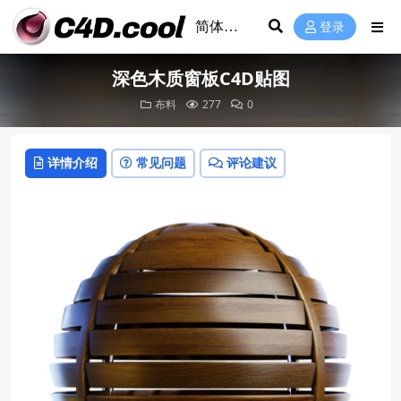
登录
深色木质窗板C4D贴图
布料
277
0
详情介绍
常见问题
评论建议