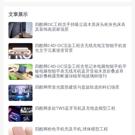
文章展示
四酷网OC工程含手持吸尘器木质床头柜灰色床具
及装饰画居家场景
四酷网C4D-OC渲染工程含无线充电宝智能手机发
光文字元素渐变背景
四酷网C4D-OC渲染工程含笔记本电脑智能手机平
板电脑智能手表无线耳机蓝牙音箱木质折叠桌草
编折叠椅露营帐篷绿植草地玻璃杯报刊
四酷网带发光圆形建筑与盘旋轨道的科幻场景
四酷网多款TWS蓝牙耳机及充电盒模型工程
四酷网粉色手机壳及手机,球体模型工程