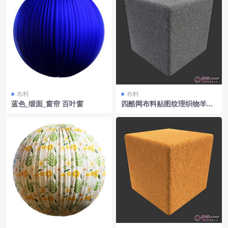
布料
布料
蓝色_缎面_窗帘 百叶窗
四酷网布料贴图纹理织物羊毛
001