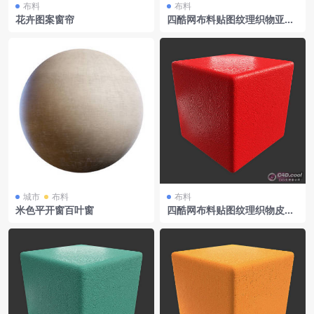
布料
布料
花卉图案窗帘
四酷网布料贴图纹理织物亚麻
布002
城市
布料
布料
米色平开窗百叶窗
四酷网布料贴图纹理织物皮革
Red001