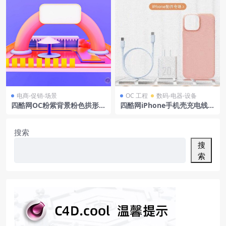
电商-促销-场景
OC 工程
数码-电器-设备
四酷网OC粉紫背景粉色拱形沙
四酷网iPhone手机壳充电线充
滩元素电商模型工程
电头配件模型工程
搜索
搜
索