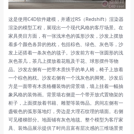
这是使用C4D软件建模，并通过RS（Redshift）渲染器
渲染的模型工程，展现出一个现代风格的客厅场景。在
家具类目方面，有一张浅米色的弧形沙发，沙发上摆放
着多个颜色各异的抱枕，包括棕色、绿色、灰色等，沙
发上还搭着一条灰色的毯子。沙发前方有一张圆形的浅
灰色茶几，茶几上摆放着花瓶及干花、球形摆件等物
品。沙发左侧有一把带木质扶手的单人椅，椅子上放着
一个棕色抱枕。沙发右侧有一个浅灰色的脚凳。沙发后
方是一面带有木质格栅装饰的背景墙，墙上挂着一幅抽
象风格的装饰画。背景墙右侧是一个带开放式置物架的
柜子，上面摆放着书籍、雕塑等装饰品。房间左侧有一
盏银色的弧形落地灯，旁边是大理石纹理的墙面。右侧
可见楼梯部分。地面铺有灰色地毯。整个模型为客厅家
具、装饰品展示提供了时尚且富有层次感的三维场景资