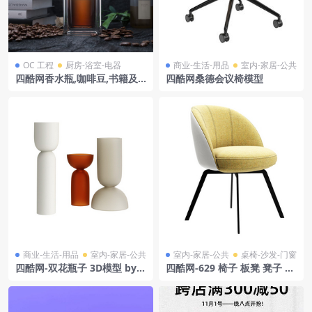
OC 工程
厨房-浴室-电器
商业-生活-用品
室内-家居-公共
四酷网香水瓶,咖啡豆,书籍及
四酷网桑德会议椅模型
玫瑰花的静物场景模型
商业-生活-用品
室内-家居-公共
室内-家居-公共
桌椅-沙发-门窗
四酷网-双花瓶子 3D模型 by K
四酷网-629 椅子 板凳 凳子 3
ristina Dam Studio
D模型 由 Rolf Benz