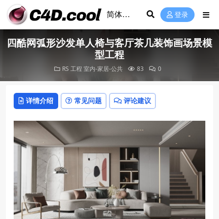
登录
四酷网弧形沙发单人椅与客厅茶几装饰画场景模
型工程
RS 工程
室内-家居-公共
83
0
详情介绍
常见问题
评论建议