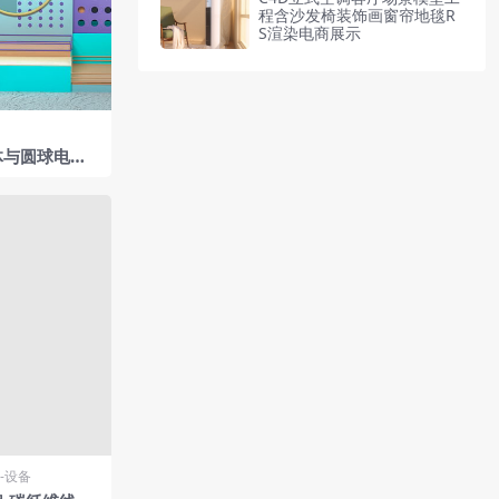
程含沙发椅装饰画窗帘地毯R
S渲染电商展示
体与圆球电商
工程
-设备