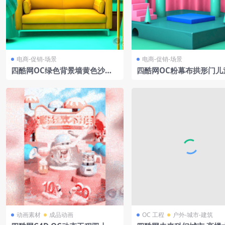
电商-促销-场景
电商-促销-场景
四酷网OC绿色背景墙黄色沙发
四酷网OC粉幕布拱形门儿
金色线条彩色造型物件电商场景
具服饰礼品场景
模型工程
动画素材
成品动画
OC 工程
户外-城市-建筑