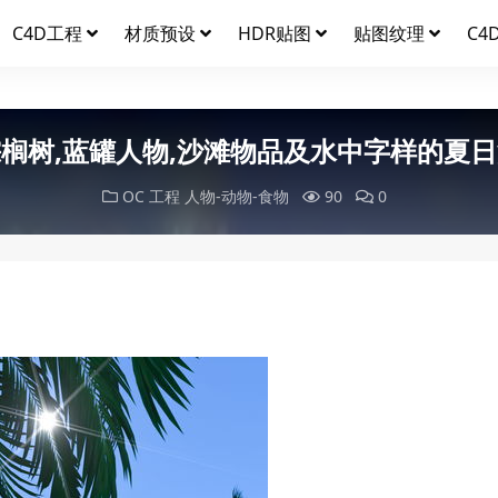
C4D工程
材质预设
HDR贴图
贴图纹理
C4
榈树,蓝罐人物,沙滩物品及水中字样的夏
OC 工程
人物-动物-食物
90
0