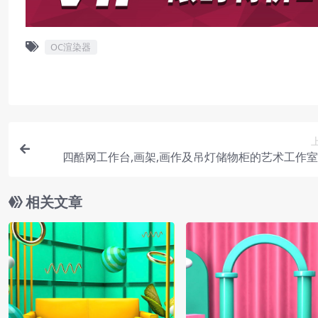
OC渲染器
四酷网工作台,画架,画作及吊灯储物柜的艺术工作
相关文章