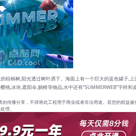
大的棕榈树,阳光透过树叶洒下。海面上有一个巨大的蓝色罐子,上
,樱桃,冰块,遮阳伞,躺椅等物品,水中还有“SUMMERWEB”字样
请勿传播分享，不得将此工程用于商业或者非法用途。若您的权益被
架处理。