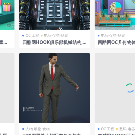
OC 工程
电商-促销-场景
电商-促销-场景
童玩
四酷网HOOK俱乐部机械结构,
四酷网OC几何物
区域标识及联系信息模型
简约展示场景模型
人物-动物-食物
OC 工程
数码-电器