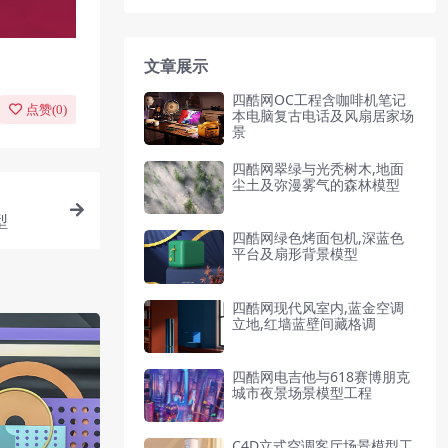
文章展示
四酷网OC工程含咖啡机笔记
点赞(
0
)
本电脑复古电话及风扇居家场
景
四酷网翠绿与光秃树木,地面
尘土及弥漫雾气的森林模型
型
四酷网绿色烤面包机,深蓝色
平台及扇形背景模型
四酷网现代风室内,蓝金空调
立地,红墙蓝壁间藏格调
四酷网电吉他与618赛博朋克
城市夜景场景模型工程
C4D立式空调客厅场景模型工