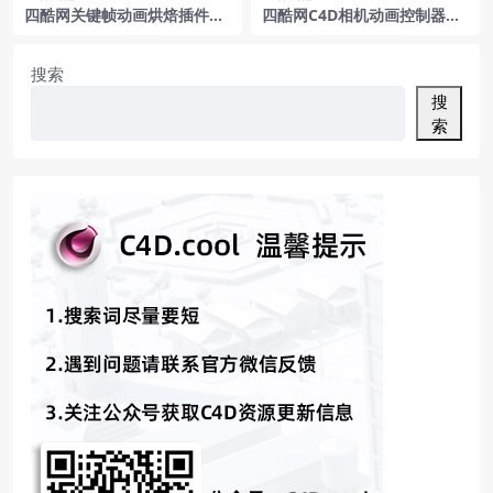
四酷网关键帧动画烘焙插件Ni
四酷网C4D相机动画控制器预
tro4DNitroBake3v3.02支持
设插件C4DCameraRIGPlugi
R15-R2023
n
搜索
搜
索