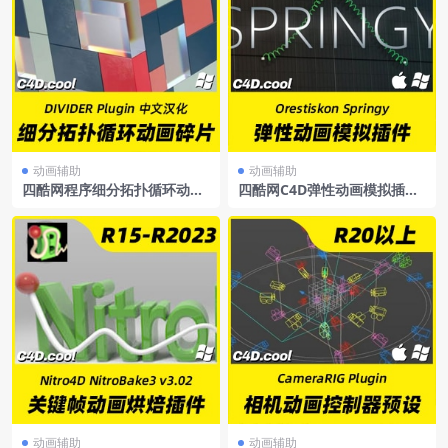
动画辅助
动画辅助
四酷网程序细分拓扑循环动画
四酷网C4D弹性动画模拟插件
碎片分裂插件中文汉化版DIVI
中文汉化OrestiskonSpringy
DERPlugin支持R16-R21
ForCinema4DR20-R25+使用
教程
动画辅助
动画辅助