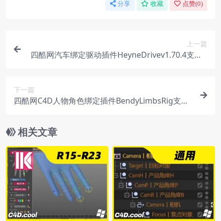
分享
收藏
点赞(
0
)
上一篇
四酷网汽车绑定驱动插件HeyneDrivev1.70.4支持C
4DR14-S22win汉化版
下一篇
四酷网C4D人物角色绑定插件BendyLimbsRig支持
win和mac
相关文章