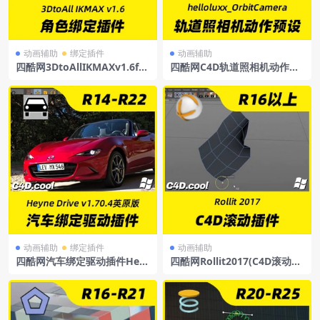
动画辅助
绑定插件
动画辅助
四酷网3DtoAllIKMAXv1.6for
四酷网C4D轨道照相机动作预
Cinema4DR15-R23角色绑定
设插件helloluxx_OrbitCame
插件IKMAX1.6
ra
动画辅助
绑定插件
动画辅助
四酷网汽车绑定驱动插件Hey
四酷网Rollit2017(C4D滚动插
neDrivev1.70.4支持C4DR14-
件)
S22win英文原版