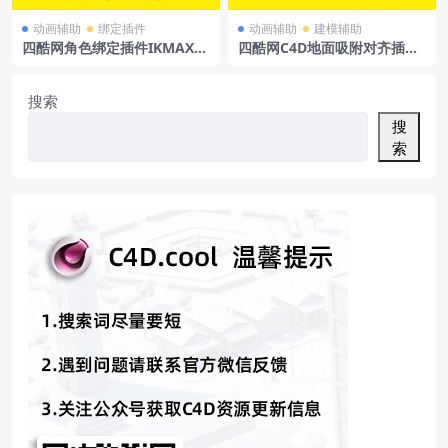
动画辅助
绑定插件
动画辅助
建模辅助
四酷网角色绑定插件IKMAXv
四酷网C4D地面吸附对齐插件
2.0forCinema4DR15-R25英
SnapToFloor1.3forCinema4
文版
DR15-S22Win/Mac
搜索
搜
索