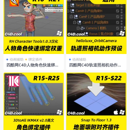
动画辅助
绑定插件
动画辅助
四酷网C4D人物角色快速绑定
四酷网C4D轨道照相机动作预
权重插件RHCharacterTools
设插件helloluxx_OrbitCame
1.0.3【中文汉化版】
ra