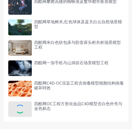
四酷网攀爬高楼的蜘蛛侠及繁华都市夜景模型
四酷网草地树木,红色球体及蓝天白云自然场景模
型
四酷网米白色软包床与卧室床头柜衣柜场景模型
工程
四酷网一加手机与山洞岩石场景模型工程
四酷网C4D-OC渲染工程含病毒模型细胞结构病毒
破坏特效
四酷网OC工程方形化妆品C4D模型含白色外壳与
金色标志