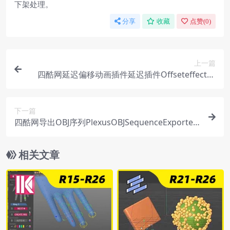
下架处理。
分享
收藏
点赞(
0
)
上一篇
四酷网延迟偏移动画插件延迟插件Offseteffector
支持R21-R26Win/Mac汉化
下一篇
四酷网导出OBJ序列PlexusOBJSequenceExporter
1.2forCinema4D
相关文章