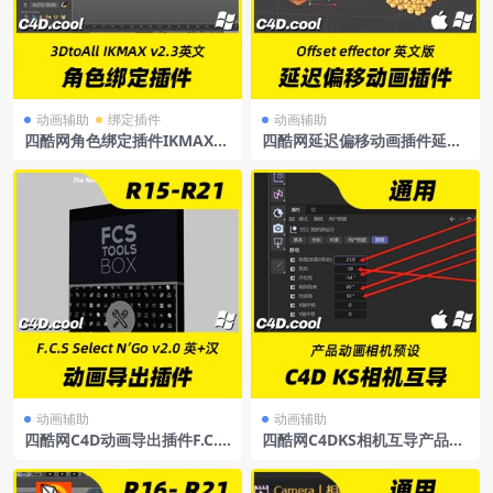
动画辅助
绑定插件
动画辅助
四酷网角色绑定插件IKMAXv
四酷网延迟偏移动画插件延迟
2.3forCinema4DR15-R26英
插件Offseteffector支持R21-
文版
R26Win/Mac英文版
动画辅助
动画辅助
四酷网C4D动画导出插件F.C.S
四酷网C4DKS相机互导产品动
SelectN’Gov2.0forCinema4
画相机预设
D支持R15-R21