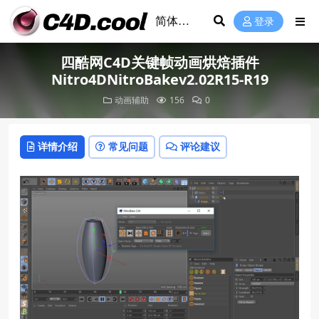
登录
四酷网C4D关键帧动画烘焙插件
Nitro4DNitroBakev2.02R15-R19
动画辅助
156
0
详情介绍
常见问题
评论建议