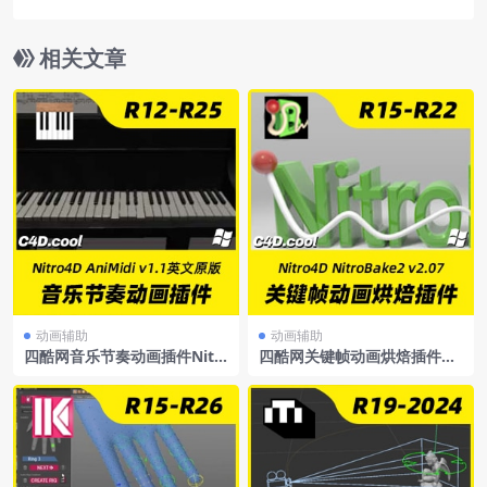
07支持R15-S22
相关文章
动画辅助
动画辅助
四酷网音乐节奏动画插件Nitr
四酷网关键帧动画烘焙插件Ni
o4DAniMidiv1.1ForCinema
tro4DNitroBake2v2.07支持
4DR12-R25英文原版
R15-S22