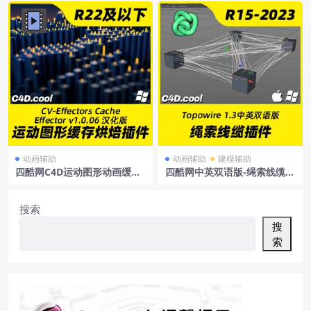
D支持R15-R21
DR15-S22Win/Mac
动画辅助
动画辅助
建模辅助
四酷网C4D运动图形动画缓存
四酷网中英双语版-绳索线缆插
烘焙插件汉化版CV-Effectors
件Topowire1.3forC4D支持R
CacheEffectorv1.0.06+使用
15-2023线条插件支持win/m
教程
ac（修复了1.0版本的曲率消
搜索
失bug）
搜
索