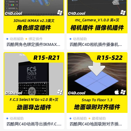
动画辅助
绑定插件
动画辅助
四酷网角色绑定插件IKMAXv
四酷网C4D相机插件摄像机插
2.3forCinema4DR15-R26英
件mc_Camera_V1.0.0_enus
文版
中文汉化+英文
动画辅助
动画辅助
建模辅助
四酷网C4D动画导出插件F.C.S
四酷网C4D地面吸附对齐插件
SelectN’Gov2.0forCinema4
SnapToFloor1.3forCinema4