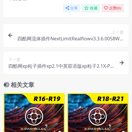
分享
收藏
点赞(
0
)
上一篇
四酷网流体插件NextLimitRealflowv3.3.6.0058Win
中文版中英双语版支持R23-R26Win
下一篇
四酷网xp粒子插件xp2.1中英双语版xp粒子2.1X-Par
ticles2.1双语版【双语版+中文版帮助文档+官方工
程+官方预设】支持Win/MacR16-R19
相关文章