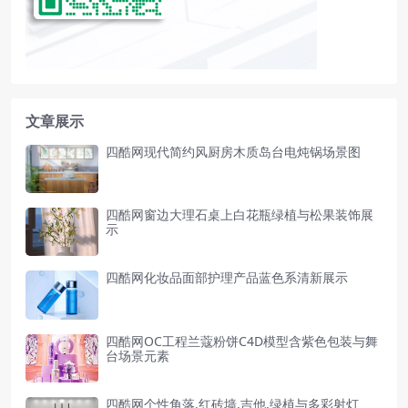
文章展示
四酷网现代简约风厨房木质岛台电炖锅场景图
四酷网窗边大理石桌上白花瓶绿植与松果装饰展
示
四酷网化妆品面部护理产品蓝色系清新展示
四酷网OC工程兰蔻粉饼C4D模型含紫色包装与舞
台场景元素
四酷网个性角落,红砖墙,吉他,绿植与多彩射灯