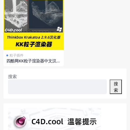
粒子插件
四酷网KK粒子渲染器中文汉化
版ThinkboxKrakatoaC4D2.
9.6Winhack版支持R19/R20/
R21
搜索
搜
索