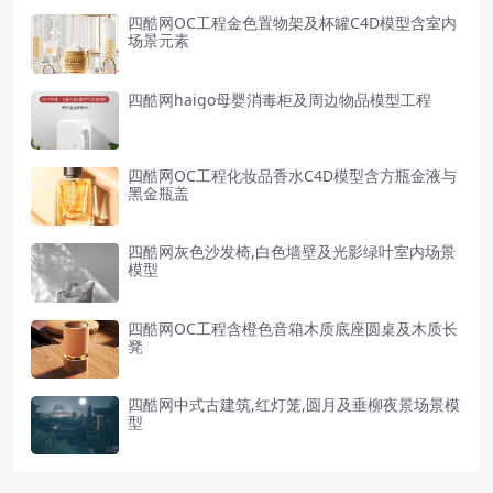
四酷网OC工程金色置物架及杯罐C4D模型含室内
场景元素
四酷网haigo母婴消毒柜及周边物品模型工程
四酷网OC工程化妆品香水C4D模型含方瓶金液与
黑金瓶盖
四酷网灰色沙发椅,白色墙壁及光影绿叶室内场景
模型
四酷网OC工程含橙色音箱木质底座圆桌及木质长
凳
四酷网中式古建筑,红灯笼,圆月及垂柳夜景场景模
型