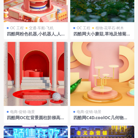
OC 工程
交通-车船-飞机
OC 工程
植物-花草石-树木
四酷网粉色机器,小机器人,人
四酷网大小蘑菇,草地及雏菊小
物及建筑车辆的卡通场景模型
花自然场景模型
电商-促销-场景
电商-促销-场景
四酷网OC红背景圆柱阶梯高端
四酷网C4D.coolOC几何物体
珠宝美妆工艺场景
与特色装饰电商展示场景模型
工程