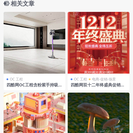
相关文章
OC 工程
OC 工程
电商-促销-场景
四酷网OC工程含粉紫手持吸尘
四酷网双十二年终盛典促销活
器大空间场景山水景观及浅色
动舞台及信息模型
地面