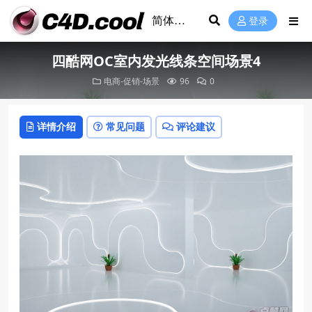
登录
四酷网OC室内发光线条空间场景4
电商-促销-场景
96
0
详情介绍
常见问题
评论建议