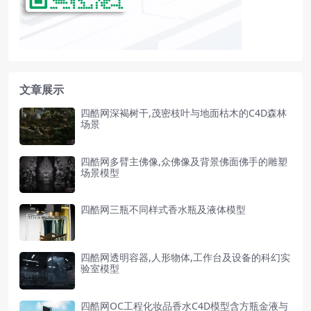
文章展示
四酷网深褐树干,茂密枝叶与地面枯木的C4D森林
场景
四酷网多臂主佛像,众佛像及背景佛面佛手的雕塑
场景模型
四酷网三瓶不同样式香水瓶及液体模型
四酷网透明容器,人形物体,工作台及设备的科幻实
验室模型
四酷网OC工程化妆品香水C4D模型含方瓶金液与