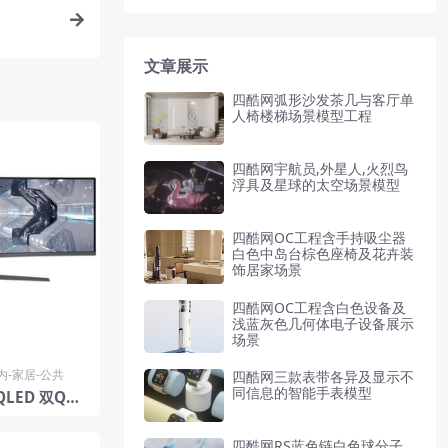
文章展示
四酷网弧形沙发茶几与客厅单
人椅楼梯场景模型工程
四酷网宇航员,外星人,火烈鸟
浮具及星球的太空场景模型
四酷网OC工程含手持吸尘器
白色中岛台棕色座椅及花卉装
饰居家场景
四酷网OC工程含白色设备及
浅蓝灰色几何体电子设备展示
场景
内-家居-公共
四酷网三款表带各异及显示不
同信息的智能手表模型
LED 双QHD
星
四酷网RS蓝色链白色球分子