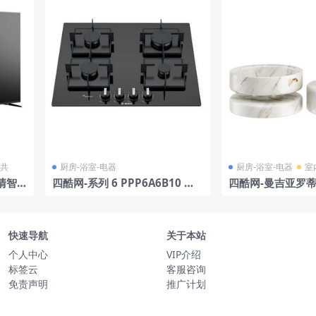
公共
厨房-浴室-电器
厨房-浴室-电器
室
高清智
四酷网-系列 6 PPP6A6B10 燃
四酷网-曼吉亚罗
气灶 由 博世 3D模型
花瓶模型 by Kara
快速导航
关于本站
个人中心
VIP介绍
标签云
客服咨询
免责声明
推广计划