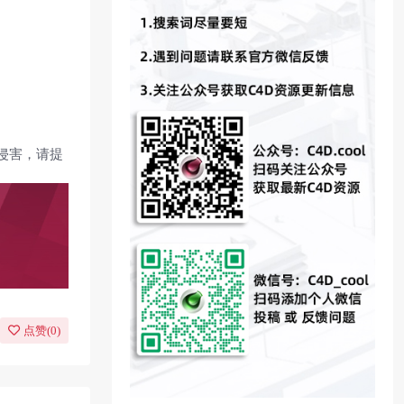
侵害，请提
点赞(
0
)