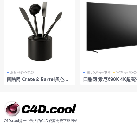
厨房-浴室-电器
厨房-浴室-电器
室内-家居-
四酷网-Crate & Barrel黑色硅
四酷网 索尼X90K 4K超
胶厨具 锅铲 刀具 勺子 3D模型
能电视 2022
C4D.cool是一个强大的C4D资源免费下载网站