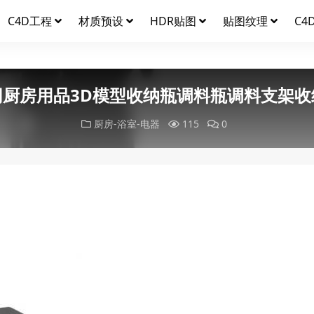
C4D工程
材质预设
HDR贴图
贴图纹理
C4
网厨房用品3D模型收纳瓶调料瓶调料支架收
厨房-浴室-电器
115
0