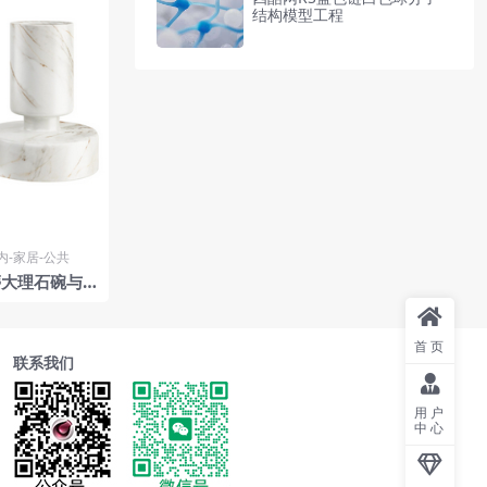
结构模型工程
内-家居-公共
蒂大理石碗与
kter
首页
联系我们
用户
中心